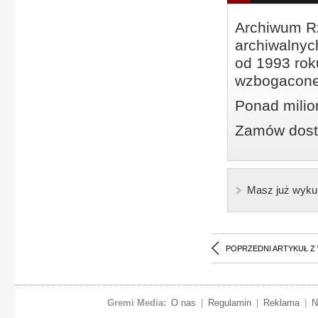
Archiwum Rz
archiwalnyc
od 1993 roku
wzbogacone
Ponad milio
Zamów dostę
Masz już wyku
POPRZEDNI ARTYKUŁ Z
Gremi Media:
O nas
|
Regulamin
|
Reklama
|
N