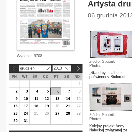
Artysta dru
06 grudnia 2013
Wydanie:
9708
źródło: Sputnik
Photos
grudzień
2013
«
»
„Stand by” – album
PN
WT
ŚR
CZ
PT
SB
ND
poświęcony Białorusi
1
2
3
4
5
6
7
8
9
10
11
12
13
14
15
16
17
18
19
20
21
22
23
24
25
26
27
28
29
źródło: Sputnik
Photos
30
31
Kolejny projekt Anny
Nałęckej związanej ze