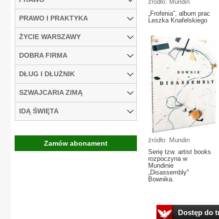
źródło: Mundin
„Frofenia”, album prac
PRAWO I PRAKTYKA
Leszka Knafelskiego
ŻYCIE WARSZAWY
DOBRA FIRMA
DŁUG I DŁUŻNIK
SZWAJCARIA ZIMĄ
IDĄ ŚWIĘTA
źródło: Mundin
Zamów abonament
Serię tzw. artist books
rozpoczyna w
Mundinie
„Disassembly"
Bownika.
Dostęp do tr