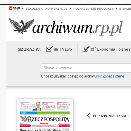
SZKOLENIA I KONFERENCJE
POZNAJ NASZE PRODUKTY
E-SKLE
Prawo
Ekonomia i biznes
SZUKAJ W:
Chcesz uzyskać dostęp do archiwum?
Zobacz ofertę
POPRZEDNI ARTYKUŁ Z