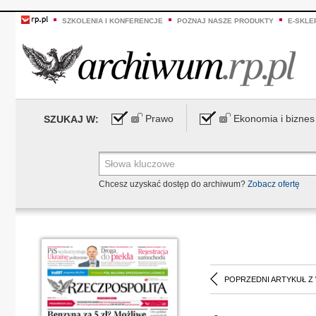
SZKOLENIA I KONFERENCJE
POZNAJ NASZE PRODUKTY
E-SKLE
Prawo
Ekonomia i biznes
SZUKAJ W:
Chcesz uzyskać dostęp do archiwum?
Zobacz ofertę
POPRZEDNI ARTYKUŁ Z