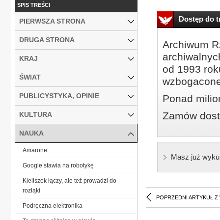
SPIS TREŚCI
Dostęp do tr
PIERWSZA STRONA
DRUGA STRONA
Archiwum Rz
archiwalnyc
KRAJ
od 1993 roku
ŚWIAT
wzbogacone
PUBLICYSTYKA, OPINIE
Ponad milio
Zamów dostę
KULTURA
NAUKA
Amarone
Masz już wyku
Google stawia na robotykę
Kieliszek łączy, ale też prowadzi do
rozłąki
POPRZEDNI ARTYKUŁ Z
Podręczna elektronika