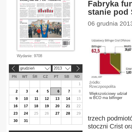
Fabryka fu
stanie pod
06 grudnia 201
Wydanie:
9708
grudzień
2013
«
»
PN
WT
ŚR
CZ
PT
SB
ND
źródło:
1
Rzeczpospolita
2
3
4
5
6
7
8
Większościowy udział
w BCO ma bilfinger
9
10
11
12
13
14
15
16
17
18
19
20
21
22
23
24
25
26
27
28
29
trzech podmiotó
30
31
stoczni Crist ora