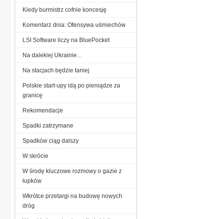
Kiedy burmistrz cofnie koncesję
Komentarz dnia: Ofensywa uśmiechów
LSI Software liczy na BluePocket
Na dalekiej Ukrainie…
Na stacjach będzie taniej
Polskie start-upy idą po pieniądze za
granicę
Rekomendacje
Spadki zatrzymane
Spadków ciąg dalszy
W skrócie
W środę kluczowe rozmowy o gazie z
łupków
Wkrótce przetargi na budowę nowych
dróg