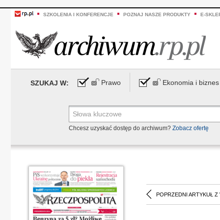
SZKOLENIA I KONFERENCJE
POZNAJ NASZE PRODUKTY
E-SKLE
Prawo
Ekonomia i biznes
SZUKAJ W:
Chcesz uzyskać dostęp do archiwum?
Zobacz ofertę
POPRZEDNI ARTYKUŁ Z