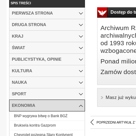
SPIS TREŚCI
Dostęp do tr
PIERWSZA STRONA
DRUGA STRONA
Archiwum Rz
archiwalnyc
KRAJ
od 1993 roku
ŚWIAT
wzbogacone
PUBLICYSTYKA, OPINIE
Ponad milio
KULTURA
Zamów dostę
NAUKA
SPORT
Masz już wyku
EKONOMIA
BNP wygrywa bitwę o Bank BGŻ
POPRZEDNI ARTYKUŁ Z
Bruksela kontra Gazprom
Chevrolet pożegna Stary Kontynent