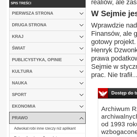
realiów, ale za
SPIS TREŚCI
W Sejmie je
PIERWSZA STRONA
Wprawdzie nad 
DRUGA STRONA
Finansów, ale 
KRAJ
gotowy projekt.
ŚWIAT
Henryk Dzwonko
prawa podatkow
PUBLICYSTYKA, OPINIE
Sejmie w styczn
KULTURA
prac. Nie trafił..
NAUKA
Dostęp do tr
SPORT
EKONOMIA
Archiwum Rz
archiwalnyc
PRAWO
od 1993 roku
Adwokat robi inne rzeczy niż aplikant
wzbogacone