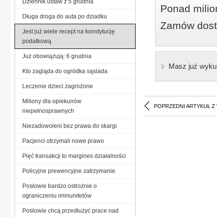
Dziennik ustaw z 5 grudnia
Ponad milio
Długa droga do auta po dziadku
Zamów dostę
Jest już wiele recept na konstytucję
podatkową
Już obowiązują: 6 grudnia
Masz już wyku
Kto zagląda do ogródka sąsiada
Leczenie dzieci zagrożone
Miliony dla opiekunów
POPRZEDNI ARTYKUŁ Z
niepełnosprawnych
Niezadowoleni bez prawa do skargi
Pacjenci otrzymali nowe prawo
Pięć transakcji to margines działalności
Policyjne prewencyjne zatrzymanie
Posłowie bardzo ostrożnie o
ograniczeniu immunitetów
Posłowie chcą przedłużyć prace nad