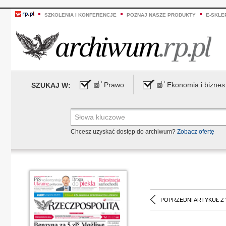
SZKOLENIA I KONFERENCJE
POZNAJ NASZE PRODUKTY
E-SKLE
Prawo
Ekonomia i biznes
SZUKAJ W:
Chcesz uzyskać dostęp do archiwum?
Zobacz ofertę
POPRZEDNI ARTYKUŁ Z