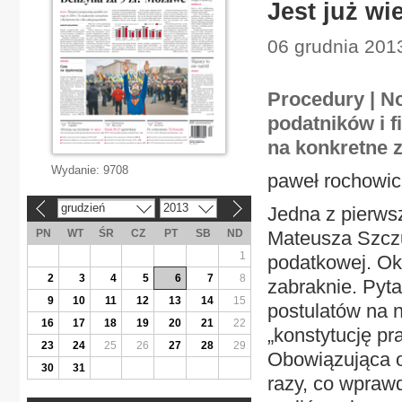
Jest już wi
06 grudnia 201
Procedury | 
podatników i f
na konkretne 
Wydanie:
9708
paweł rochowic
grudzień
2013
Jedna z pierws
«
»
PN
WT
ŚR
CZ
PT
SB
ND
Mateusza Szczu
1
podatkowej. Oka
2
3
4
5
6
7
8
zabraknie. Pyta
9
10
11
12
13
14
15
postulatów na 
16
17
18
19
20
21
22
„konstytucję p
23
24
25
26
27
28
29
Obowiązująca o
30
31
razy, co wpraw