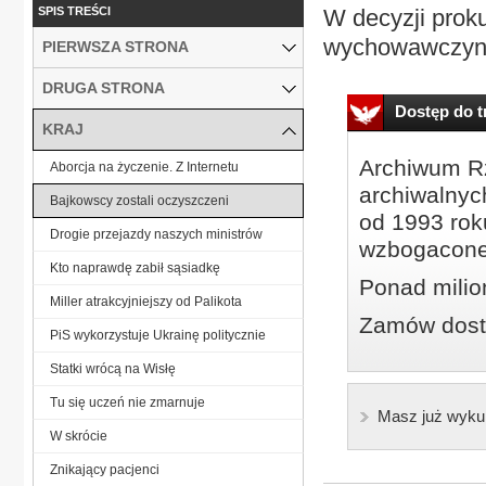
SPIS TREŚCI
W decyzji proku
wychowawczyni c
PIERWSZA STRONA
DRUGA STRONA
Dostęp do tr
KRAJ
Archiwum Rz
Aborcja na życzenie. Z Internetu
archiwalnyc
Bajkowscy zostali oczyszczeni
od 1993 roku
Drogie przejazdy naszych ministrów
wzbogacone
Kto naprawdę zabił sąsiadkę
Ponad milio
Miller atrakcyjniejszy od Palikota
Zamów dostę
PiS wykorzystuje Ukrainę politycznie
Statki wrócą na Wisłę
Tu się uczeń nie zmarnuje
Masz już wyku
W skrócie
Znikający pacjenci