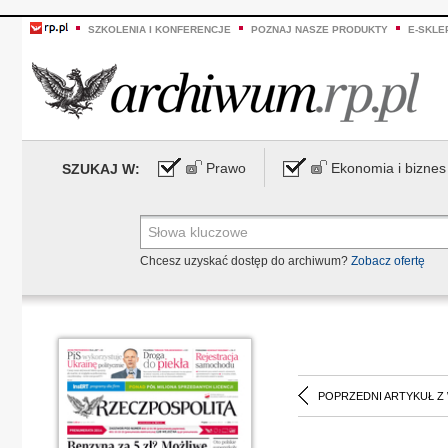
SZKOLENIA I KONFERENCJE
POZNAJ NASZE PRODUKTY
E-SKLE
Prawo
Ekonomia i biznes
SZUKAJ W:
Chcesz uzyskać dostęp do archiwum?
Zobacz ofertę
POPRZEDNI ARTYKUŁ Z