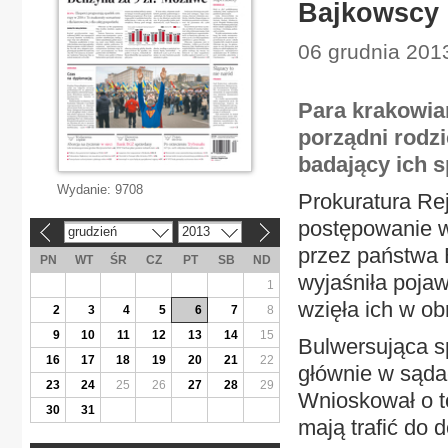
Bajkowscy 
06 grudnia 2013
Para krakowia
porządni rodzi
badający ich 
Wydanie:
9708
Prokuratura R
postępowanie w
grudzień
2013
«
»
przez państwa 
PN
WT
ŚR
CZ
PT
SB
ND
wyjaśniła pojaw
1
wzięła ich w ob
2
3
4
5
6
7
8
9
10
11
12
13
14
15
Bulwersująca s
16
17
18
19
20
21
22
głównie w sądac
23
24
25
26
27
28
29
Wnioskował o t
30
31
mają trafić do 