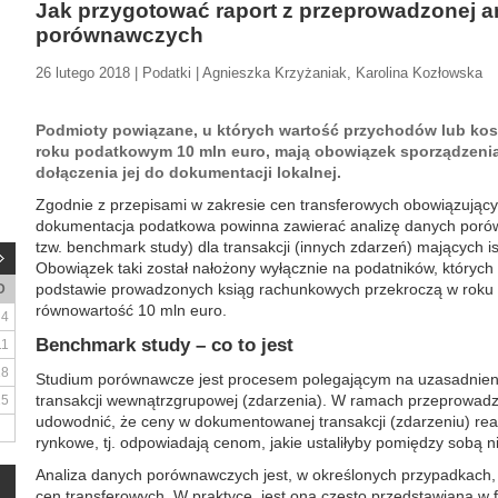
Jak przygotować raport z przeprowadzonej a
porównawczych
26 lutego 2018 | Podatki | Agnieszka Krzyżaniak, Karolina Kozłowska
Podmioty powiązane, u których wartość przychodów lub kos
roku podatkowym 10 mln euro, mają obowiązek sporządzenia
dołączenia jej do dokumentacji lokalnej.
Zgodnie z przepisami w zakresie cen transferowych obowiązującym
dokumentacja podatkowa powinna zawierać analizę danych por
tzw. benchmark study) dla transakcji (innych zdarzeń) mających 
Obowiązek taki został nałożony wyłącznie na podatników, których
podstawie prowadzonych ksiąg rachunkowych przekroczą w roku
D
równowartość 10 mln euro.
4
Benchmark study – co to jest
11
18
Studium porównawcze jest procesem polegającym na uzasadnien
transakcji wewnątrzgrupowej (zdarzenia). W ramach przeprowadz
25
udowodnić, że ceny w dokumentowanej transakcji (zdarzeniu) rea
rynkowe, tj. odpowiadają cenom, jakie ustaliłyby pomiędzy sobą n
Analiza danych porównawczych jest, w określonych przypadkach,
cen transferowych. W praktyce, jest ona często przedstawiana w 