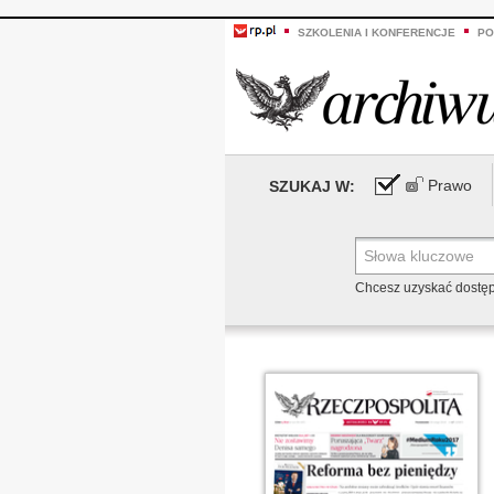
SZKOLENIA I KONFERENCJE
PO
Prawo
SZUKAJ W:
Chcesz uzyskać dostę