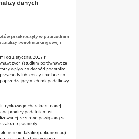
nalizy danych
ztów przekroczyły w poprzednim
 analizy benchmarkingowej i
i od 1 stycznia 2017 r.,
ównawczych (studium porównawcze,
istotny wpływ na dochód podatnika.
 przychody lub koszty ustalone na
 poprzedzającym ich rok podatkowy
iu rynkowego charakteru danej
onej analizy podatnik musi
lizowanej ze stroną powiązaną są
iezależne podmioty.
 elementem lokalnej dokumentacji
formie raportu stanowiącego