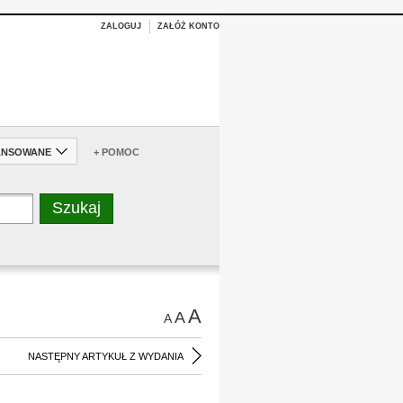
ZALOGUJ
ZAŁÓŻ KONTO
ANSOWANE
+ POMOC
A
A
A
NASTĘPNY ARTYKUŁ Z WYDANIA