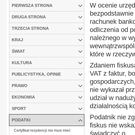
W ocenie urzęd
PIERWSZA STRONA
bezpodstawnie 
DRUGA STRONA
rachunek banko
TRZECIA STRONA
odliczenia od p
należnego w w
KRAJ
wewnątrzwspólno
ŚWIAT
które w rzeczyw
KULTURA
Zdaniem fiskusa
VAT z faktur, b
PUBLICYSTYKA, OPINIE
gospodarczych,
PRAWO
nie wykazał przy
udział w naduż
EKONOMIA
działalnością k
SPORT
Podatnik nie zg
PODATKI
fiskus nie wska
Certyfikat rezydencji nie musi mieć
świadczyć o...