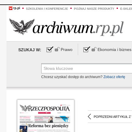
SZKOLENIA I KONFERENCJE
POZNAJ NASZE PRODUKTY
E-SKLE
Prawo
Ekonomia i biznes
SZUKAJ W:
Chcesz uzyskać dostęp do archiwum?
Zobacz ofertę
POPRZEDNI ARTYKUŁ Z