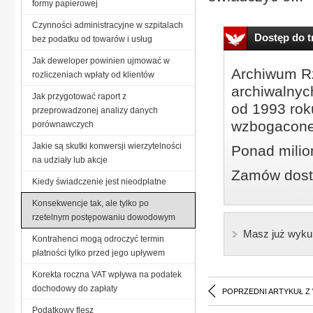
formy papierowej
Czynności administracyjne w szpitalach
Dostęp do tr
bez podatku od towarów i usług
Jak deweloper powinien ujmować w
Archiwum Rz
rozliczeniach wpłaty od klientów
archiwalnyc
Jak przygotować raport z
od 1993 roku
przeprowadzonej analizy danych
wzbogacone
porównawczych
Jakie są skutki konwersji wierzytelności
Ponad milio
na udziały lub akcje
Zamów dostę
Kiedy świadczenie jest nieodpłatne
Konsekwencje tak, ale tylko po
rzetelnym postępowaniu dowodowym
Masz już wyku
Kontrahenci mogą odroczyć termin
płatności tylko przed jego upływem
Korekta roczna VAT wpływa na podatek
dochodowy do zapłaty
POPRZEDNI ARTYKUŁ Z
Podatkowy flesz