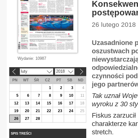
Konsekwencj
postępowa
26 lutego 2018 
Uzasadnione p
oszustwach po
niewystarczają
Wydanie:
10987
odpowiedzialn
luty
2018
«
»
czynności pod
PN
WT
ŚR
CZ
PT
SB
ND
jego partneró
1
2
3
4
Tak uznał Woje
5
6
7
8
9
10
11
wyroku z 30 sty
12
13
14
15
16
17
18
19
20
21
22
23
24
25
Fiskus zarzucił
26
27
28
charakterze ka
stretch.
SPIS TREŚCI