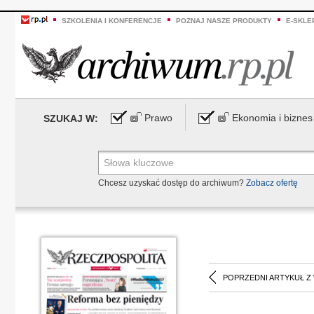
SZKOLENIA I KONFERENCJE
POZNAJ NASZE PRODUKTY
E-SKLE
Prawo
Ekonomia i biznes
SZUKAJ W:
Chcesz uzyskać dostęp do archiwum?
Zobacz ofertę
POPRZEDNI ARTYKUŁ Z