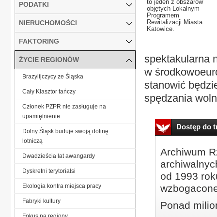
to jeden z obszarów
PODATKI
objętych Lokalnym
Programem
Rewitalizacji Miasta
NIERUCHOMOŚCI
Katowice.
FAKTORING
spektakularna n
ŻYCIE REGIONÓW
w środkowoeuro
Brazylijczycy ze Śląska
stanowić będzie
Cały Klasztor tańczy
spędzania woln
Członek PZPR nie zasługuje na
upamiętnienie
Dostęp do tr
Dolny Śląsk buduje swoją dolinę
lotniczą
Archiwum Rz
Dwadzieścia lat awangardy
archiwalnyc
Dyskretni terytorialsi
od 1993 roku
Ekologia kontra miejsca pracy
wzbogacone
Fabryki kultury
Ponad milio
Fokus na regiony