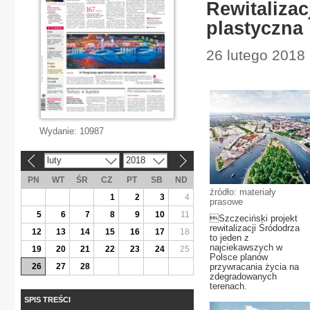
Rewitalizac
plastyczna
26 lutego 2018
Wydanie:
10987
luty
2018
«
»
PN
WT
ŚR
CZ
PT
SB
ND
źródło: materiały
1
2
3
4
prasowe
5
6
7
8
9
10
11
Szczeciński projekt
rewitalizacji Śródodrza
12
13
14
15
16
17
18
to jeden z
najciekawszych w
19
20
21
22
23
24
25
Polsce planów
26
27
28
przywracania życia na
zdegradowanych
terenach.
SPIS TREŚCI