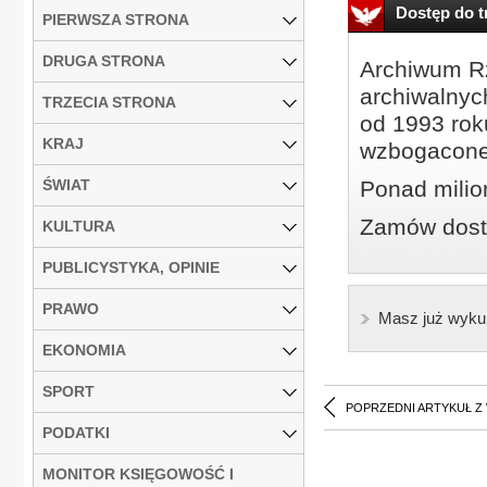
Dostęp do tr
PIERWSZA STRONA
DRUGA STRONA
Archiwum Rz
archiwalnyc
TRZECIA STRONA
od 1993 roku
KRAJ
wzbogacone
ŚWIAT
Ponad milio
Zamów dostę
KULTURA
PUBLICYSTYKA, OPINIE
PRAWO
Masz już wyku
EKONOMIA
SPORT
POPRZEDNI ARTYKUŁ Z
PODATKI
MONITOR KSIĘGOWOŚĆ I