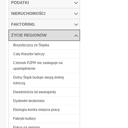
PODATKI
NIERUCHOMOŚCI
FAKTORING
ŻYCIE REGIONÓW
Brazylijczycy ze Śląska
Cały Klasztor tańczy
Członek PZPR nie zasługuje na
upamiętnienie
Dolny Śląsk buduje swoją dolinę
lotniczą
Dwadzieścia lat awangardy
Dyskretni terytorialsi
Ekologia kontra miejsca pracy
Fabryki kultury
Fokus na regiony