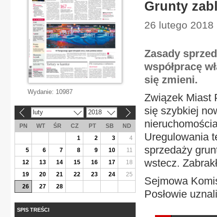
Grunty zab
26 lutego 2018
Zasady sprzed
współpracę wła
się zmieni.
Wydanie:
10987
Związek Miast 
się szybkiej no
luty
2018
«
»
nieruchomościa
PN
WT
ŚR
CZ
PT
SB
ND
Uregulowania t
1
2
3
4
sprzedaży grun
5
6
7
8
9
10
11
wstecz. Zabrak
12
13
14
15
16
17
18
19
20
21
22
23
24
25
Sejmowa Komisji
26
27
28
Posłowie uznali 
SPIS TREŚCI