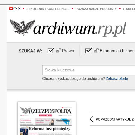
SZKOLENIA I KONFERENCJE
POZNAJ NASZE PRODUKTY
E-SKLE
Prawo
Ekonomia i biznes
SZUKAJ W:
Chcesz uzyskać dostęp do archiwum?
Zobacz ofertę
POPRZEDNI ARTYKUŁ Z