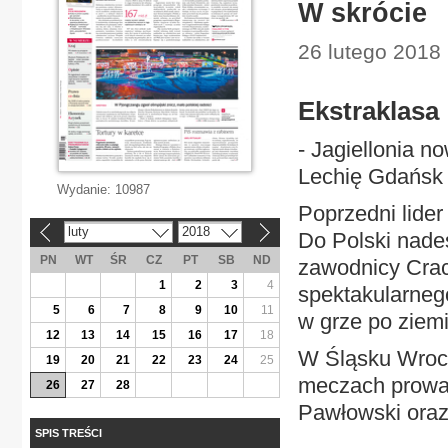
W skrócie
26 lutego 2018 
Ekstraklasa
- Jagiellonia n
Lechię Gdańsk 
Wydanie:
10987
Poprzedni lider
luty
2018
«
»
Do Polski nade
PN
WT
ŚR
CZ
PT
SB
ND
zawodnicy Craco
1
2
3
4
spektakularneg
5
6
7
8
9
10
11
w grze po ziemi
12
13
14
15
16
17
18
W Śląsku Wrocł
19
20
21
22
23
24
25
meczach prowad
26
27
28
Pawłowski oraz.
SPIS TREŚCI