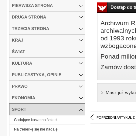
PIERWSZA STRONA
Dostęp do tr
DRUGA STRONA
Archiwum Rz
TRZECIA STRONA
archiwalnyc
od 1993 roku
KRAJ
wzbogacone
ŚWIAT
Ponad milio
KULTURA
Zamów dostę
PUBLICYSTYKA, OPINIE
PRAWO
Masz już wyku
EKONOMIA
SPORT
POPRZEDNI ARTYKUŁ Z
Gadające kosze na śmieci
Na trenerkę się nie nadaję