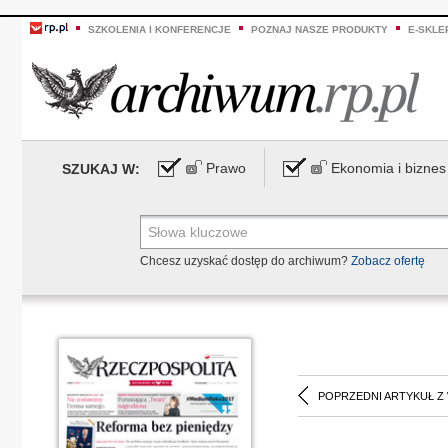
SZKOLENIA I KONFERENCJE
POZNAJ NASZE PRODUKTY
E-SKLE
Prawo
Ekonomia i biznes
SZUKAJ W:
Chcesz uzyskać dostęp do archiwum?
Zobacz ofertę
POPRZEDNI ARTYKUŁ Z