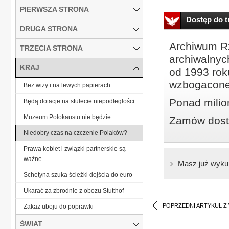
PIERWSZA STRONA
Dostęp do tr
DRUGA STRONA
Archiwum Rz
TRZECIA STRONA
archiwalnyc
KRAJ
od 1993 roku
wzbogacone
Bez wizy i na lewych papierach
Ponad milio
Będą dotacje na stulecie niepodległości
Muzeum Polokaustu nie będzie
Zamów dostę
Niedobry czas na czczenie Polaków?
Prawa kobiet i związki partnerskie są
ważne
Masz już wyku
Schetyna szuka ścieżki dojścia do euro
Ukarać za zbrodnie z obozu Stutthof
POPRZEDNI ARTYKUŁ Z
Zakaz uboju do poprawki
ŚWIAT