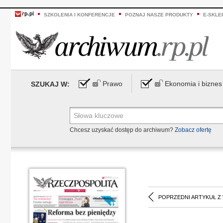
SZKOLENIA I KONFERENCJE
POZNAJ NASZE PRODUKTY
E-SKLE
Prawo
Ekonomia i biznes
SZUKAJ W:
Chcesz uzyskać dostęp do archiwum?
Zobacz ofertę
POPRZEDNI ARTYKUŁ Z