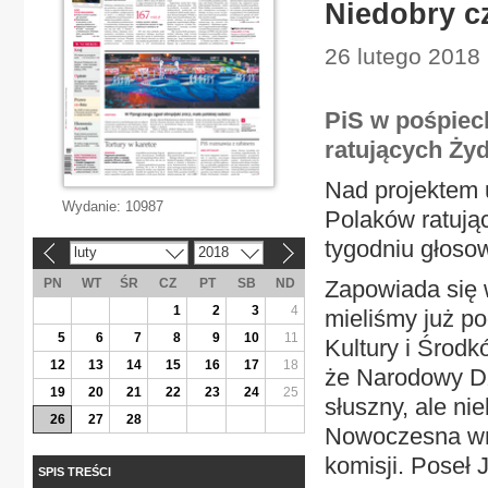
Niedobry c
26 lutego 2018 
PiS w pośpiec
ratujących Ży
Nad projektem 
Wydanie:
10987
Polaków ratują
tygodniu głoso
luty
2018
«
»
PN
WT
ŚR
CZ
PT
SB
ND
Zapowiada się 
1
2
3
4
mieliśmy już p
5
6
7
8
9
10
11
Kultury i Środ
12
13
14
15
16
17
18
że Narodowy Dz
19
20
21
22
23
24
25
słuszny, ale ni
26
27
28
Nowoczesna wni
komisji. Poseł 
SPIS TREŚCI