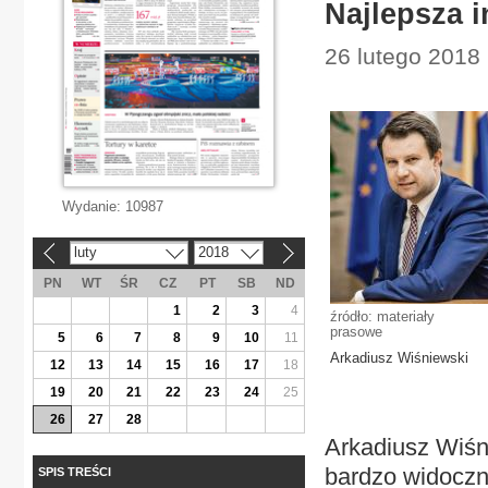
Najlepsza i
26 lutego 2018
Wydanie:
10987
luty
2018
«
»
PN
WT
ŚR
CZ
PT
SB
ND
1
2
3
4
źródło: materiały
prasowe
5
6
7
8
9
10
11
Arkadiusz Wiśniewski
12
13
14
15
16
17
18
19
20
21
22
23
24
25
26
27
28
Arkadiusz Wiśni
bardzo widoczn
SPIS TREŚCI