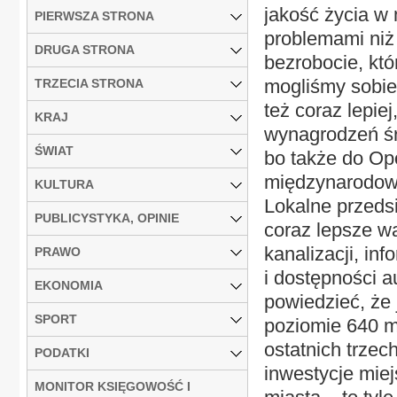
jakość życia w 
PIERWSZA STRONA
problemami niż 
DRUGA STRONA
bezrobocie, kt
mogliśmy sobie 
TRZECIA STRONA
też coraz lepie
KRAJ
wynagrodzeń śre
ŚWIAT
bo także do Op
międzynarodowe
KULTURA
Lokalne przedsi
PUBLICYSTYKA, OPINIE
coraz lepsze 
kanalizacji, inf
PRAWO
i dostępności 
EKONOMIA
powiedzieć, że 
SPORT
poziomie 640 ml
ostatnich trzec
PODATKI
inwestycje miej
MONITOR KSIĘGOWOŚĆ I