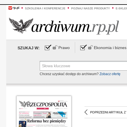
SZKOLENIA I KONFERENCJE
POZNAJ NASZE PRODUKTY
E-SKLE
Prawo
Ekonomia i biznes
SZUKAJ W:
Chcesz uzyskać dostęp do archiwum?
Zobacz ofertę
POPRZEDNI ARTYKUŁ Z