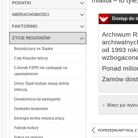
miasta – to tyle,
PODATKI
NIERUCHOMOŚCI
Dostęp do tr
FAKTORING
Archiwum Rz
ŻYCIE REGIONÓW
archiwalnyc
od 1993 roku
Brazylijczycy ze Śląska
wzbogacone
Cały Klasztor tańczy
Ponad milio
Członek PZPR nie zasługuje na
upamiętnienie
Zamów dostę
Dolny Śląsk buduje swoją dolinę
lotniczą
Dwadzieścia lat awangardy
Masz już wyku
Dyskretni terytorialsi
Ekologia kontra miejsca pracy
Fabryki kultury
POPRZEDNI ARTYKUŁ Z
Fokus na regiony