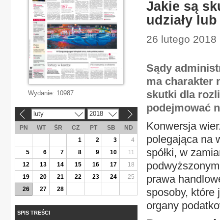
Jakie są sk
udziały lub
26 lutego 2018 
Sądy administr
ma charakter 
skutki dla roz
Wydanie:
10987
podejmować ni
luty
2018
«
»
Konwersja wierz
PN
WT
ŚR
CZ
PT
SB
ND
polegająca na 
1
2
3
4
spółki, w zamia
5
6
7
8
9
10
11
podwyższonym k
12
13
14
15
16
17
18
prawa handlow
19
20
21
22
23
24
25
26
27
28
sposoby, które
organy podatko
SPIS TREŚCI