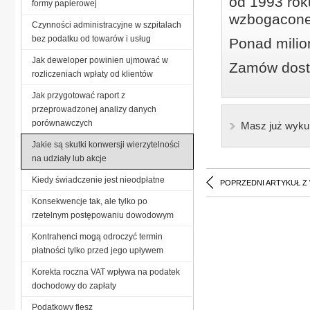
od 1993 roku
formy papierowej
wzbogacone
Czynności administracyjne w szpitalach
bez podatku od towarów i usług
Ponad milio
Jak deweloper powinien ujmować w
Zamów dostę
rozliczeniach wpłaty od klientów
Jak przygotować raport z
przeprowadzonej analizy danych
porównawczych
Masz już wyku
Jakie są skutki konwersji wierzytelności
na udziały lub akcje
Kiedy świadczenie jest nieodpłatne
POPRZEDNI ARTYKUŁ Z
Konsekwencje tak, ale tylko po
rzetelnym postępowaniu dowodowym
Kontrahenci mogą odroczyć termin
płatności tylko przed jego upływem
Korekta roczna VAT wpływa na podatek
dochodowy do zapłaty
Podatkowy flesz