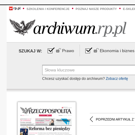
SZKOLENIA I KONFERENCJE
POZNAJ NASZE PRODUKTY
E-SKLE
Prawo
Ekonomia i biznes
SZUKAJ W:
Chcesz uzyskać dostęp do archiwum?
Zobacz ofertę
POPRZEDNI ARTYKUŁ Z