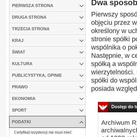
Dwa sposoby
PIERWSZA STRONA
Pierwszy sposó
DRUGA STRONA
objęciu przez w
TRZECIA STRONA
określony w uc
stronie spółki 
KRAJ
wspólnika o po
ŚWIAT
Następnie, w c
spółką a wspó
KULTURA
wierzytelności.
PUBLICYSTYKA, OPINIE
spółki do wspól
PRAWO
posiada względe
EKONOMIA
Dostęp do tr
SPORT
Archiwum Rz
PODATKI
archiwalnyc
Certyfikat rezydencji nie musi mieć