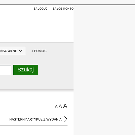
ZALOGUJ
ZAŁÓŻ KONTO
ANSOWANE
+ POMOC
A
A
A
NASTĘPNY ARTYKUŁ Z WYDANIA