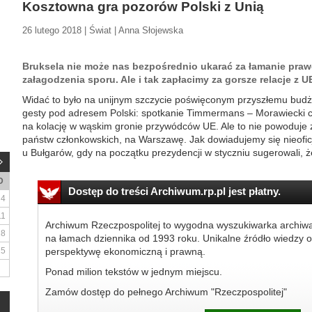
Kosztowna gra pozorów Polski z Unią
26 lutego 2018 | Świat | Anna Słojewska
Bruksela nie może nas bezpośrednio ukarać za łamanie prawo
załagodzenia sporu. Ale i tak zapłacimy za gorsze relacje z U
Widać to było na unijnym szczycie poświęconym przyszłemu budż
gesty pod adresem Polski: spotkanie Timmermans – Morawiecki c
na kolację w wąskim gronie przywódców UE. Ale to nie powoduje zm
państw członkowskich, na Warszawę. Jak dowiadujemy się nieofic
u Bułgarów, gdy na początku prezydencji w styczniu sugerowali, że
D
Dostęp do treści Archiwum.rp.pl jest płatny.
4
11
Archiwum Rzeczpospolitej to wygodna wyszukiwarka archiw
18
na łamach dziennika od 1993 roku. Unikalne źródło wiedzy o
25
perspektywę ekonomiczną i prawną.
Ponad milion tekstów w jednym miejscu.
Zamów dostęp do pełnego Archiwum "Rzeczpospolitej"