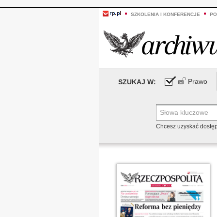
SZKOLENIA I KONFERENCJE
PO
Prawo
SZUKAJ W:
Chcesz uzyskać dostę