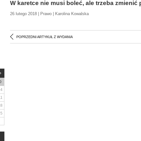
W karetce nie musi boleć, ale trzeba zmienić
26 lutego 2018 | Prawo | Karolina Kowalska
POPRZEDNI ARTYKUŁ Z WYDANIA
D
4
11
18
25