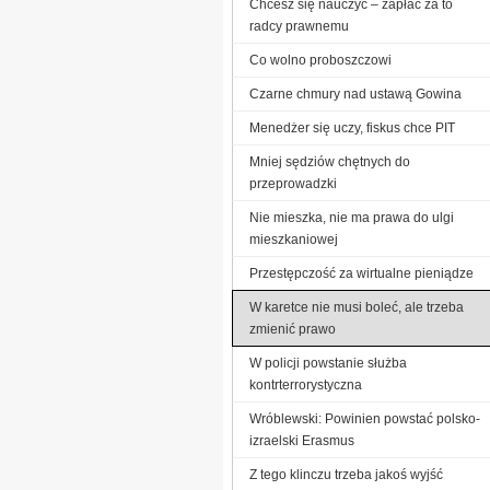
Chcesz się nauczyć – zapłać za to
radcy prawnemu
Co wolno proboszczowi
Czarne chmury nad ustawą Gowina
Menedżer się uczy, fiskus chce PIT
Mniej sędziów chętnych do
przeprowadzki
Nie mieszka, nie ma prawa do ulgi
mieszkaniowej
Przestępczość za wirtualne pieniądze
W karetce nie musi boleć, ale trzeba
zmienić prawo
W policji powstanie służba
kontrterrorystyczna
Wróblewski: Powinien powstać polsko-
izraelski Erasmus
Z tego klinczu trzeba jakoś wyjść