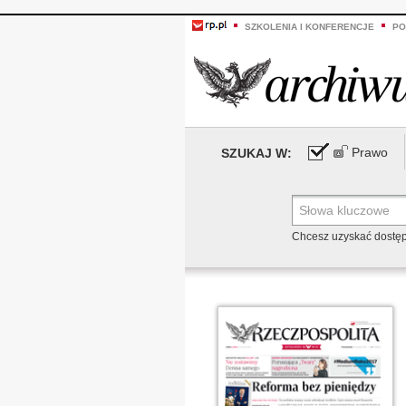
SZKOLENIA I KONFERENCJE
PO
Prawo
SZUKAJ W:
Chcesz uzyskać dostę