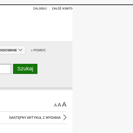
ZALOGUJ
ZAŁÓŻ KONTO
ANSOWANE
+ POMOC
A
A
A
NASTĘPNY ARTYKUŁ Z WYDANIA