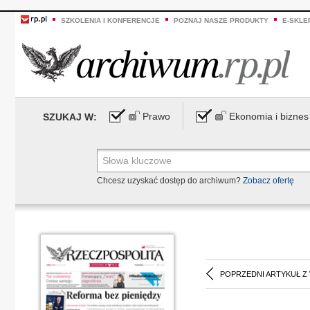
SZKOLENIA I KONFERENCJE
POZNAJ NASZE PRODUKTY
E-SKLE
Prawo
Ekonomia i biznes
SZUKAJ W:
Chcesz uzyskać dostęp do archiwum?
Zobacz ofertę
POPRZEDNI ARTYKUŁ Z