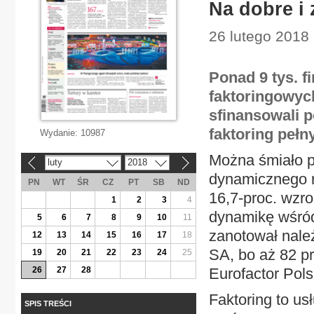
Na dobre i 
26 lutego 2018 
Ponad 9 tys. f
faktoringowych
sfinansowali p
faktoring pełny
Wydanie:
10987
Można śmiało p
luty
2018
«
»
dynamicznego r
PN
WT
ŚR
CZ
PT
SB
ND
16,7-proc. wzro
1
2
3
4
dynamikę wśród
5
6
7
8
9
10
11
zanotował nale
12
13
14
15
16
17
18
SA, bo aż 82 p
19
20
21
22
23
24
25
26
27
28
Eurofactor Pol
Faktoring to us
SPIS TREŚCI