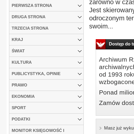
zarówno w czas
PIERWSZA STRONA
Jest skierowany
DRUGA STRONA
odroczonym ter
swoim...
TRZECIA STRONA
KRAJ
Dostęp do tr
ŚWIAT
Archiwum Rz
KULTURA
archiwalnyc
od 1993 roku
PUBLICYSTYKA, OPINIE
wzbogacone
PRAWO
Ponad milio
EKONOMIA
Zamów dostę
SPORT
PODATKI
Masz już wyku
MONITOR KSIĘGOWOŚĆ I