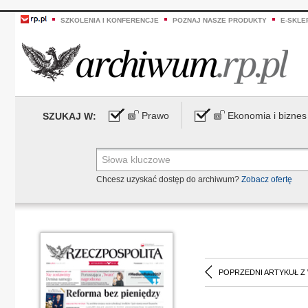
SZKOLENIA I KONFERENCJE
POZNAJ NASZE PRODUKTY
E-SKLE
Prawo
Ekonomia i biznes
SZUKAJ W:
Chcesz uzyskać dostęp do archiwum?
Zobacz ofertę
POPRZEDNI ARTYKUŁ Z