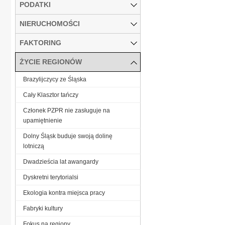
PODATKI
NIERUCHOMOŚCI
FAKTORING
ŻYCIE REGIONÓW
Brazylijczycy ze Śląska
Cały Klasztor tańczy
Członek PZPR nie zasługuje na
upamiętnienie
Dolny Śląsk buduje swoją dolinę
lotniczą
Dwadzieścia lat awangardy
Dyskretni terytorialsi
Ekologia kontra miejsca pracy
Fabryki kultury
Fokus na regiony