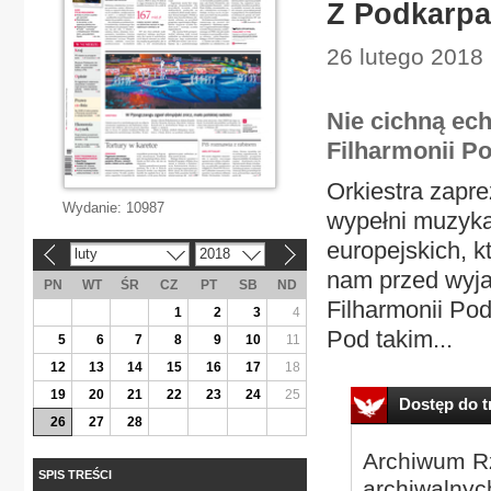
Z Podkarpa
26 lutego 2018
Nie cichną ec
Filharmonii Po
Orkiestra zapre
Wydanie:
10987
wypełni muzyka
europejskich, k
luty
2018
«
»
nam przed wyja
PN
WT
ŚR
CZ
PT
SB
ND
Filharmonii Po
1
2
3
4
Pod takim...
5
6
7
8
9
10
11
12
13
14
15
16
17
18
19
20
21
22
23
24
25
Dostęp do tr
26
27
28
Archiwum Rz
SPIS TREŚCI
archiwalnyc