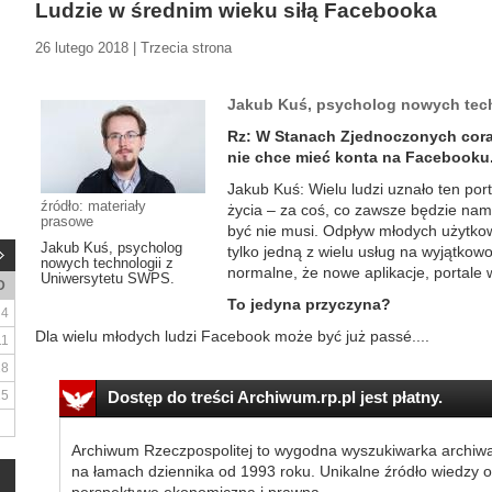
Ludzie w średnim wieku siłą Facebooka
26 lutego 2018 | Trzecia strona
Jakub Kuś, psycholog nowych tech
Rz: W Stanach Zjednoczonych cora
nie chce mieć konta na Facebooku
Jakub Kuś: Wielu ludzi uznało ten po
źródło: materiały
życia – za coś, co zawsze będzie nam
prasowe
być nie musi. Odpływ młodych użytko
Jakub Kuś, psycholog
tylko jedną z wielu usług na wyjątkow
nowych technologii z
normalne, że nowe aplikacje, portale w
Uniwersytetu SWPS.
D
To jedyna przyczyna?
4
Dla wielu młodych ludzi Facebook może być już passé....
11
18
25
Dostęp do treści Archiwum.rp.pl jest płatny.
Archiwum Rzeczpospolitej to wygodna wyszukiwarka archiw
na łamach dziennika od 1993 roku. Unikalne źródło wiedzy o