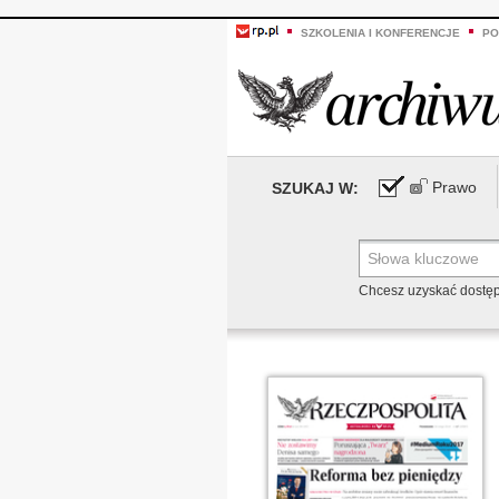
SZKOLENIA I KONFERENCJE
PO
Prawo
SZUKAJ W:
Chcesz uzyskać dostę