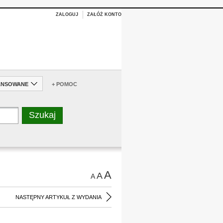
ZALOGUJ
ZAŁÓŻ KONTO
ANSOWANE
+ POMOC
A
A
A
NASTĘPNY ARTYKUŁ Z WYDANIA