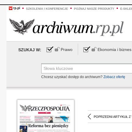
SZKOLENIA I KONFERENCJE
POZNAJ NASZE PRODUKTY
E-SKLE
Prawo
Ekonomia i biznes
SZUKAJ W:
Chcesz uzyskać dostęp do archiwum?
Zobacz ofertę
POPRZEDNI ARTYKUŁ Z