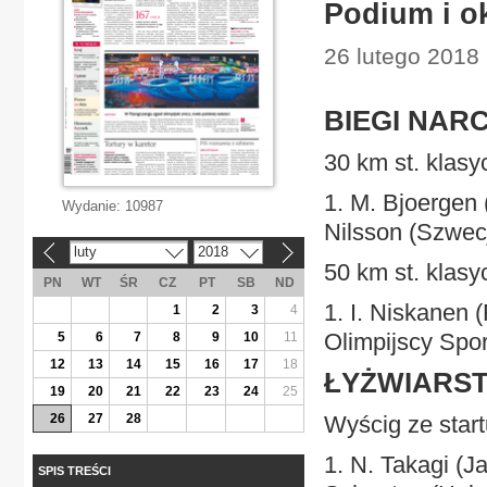
Podium i ok
26 lutego 2018 
BIEGI NAR
30 km st. klas
1. M. Bjoergen 
Wydanie:
10987
Nilsson (Szwecj
luty
2018
«
»
50 km st. klas
PN
WT
ŚR
CZ
PT
SB
ND
1. I. Niskanen 
1
2
3
4
Olimpijscy Spor
5
6
7
8
9
10
11
12
13
14
15
16
17
18
ŁYŻWIARST
19
20
21
22
23
24
25
26
27
28
Wyścig ze star
1. N. Takagi (J
SPIS TREŚCI