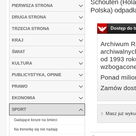
Schouten (Holan
PIERWSZA STRONA
Polska) odpadła 
DRUGA STRONA
Dostęp do tr
TRZECIA STRONA
KRAJ
Archiwum Rz
archiwalnyc
ŚWIAT
od 1993 roku
KULTURA
wzbogacone
PUBLICYSTYKA, OPINIE
Ponad milio
PRAWO
Zamów dostę
EKONOMIA
SPORT
Masz już wyku
Gadające kosze na śmieci
Na trenerkę się nie nadaję