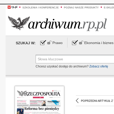
SZKOLENIA I KONFERENCJE
POZNAJ NASZE PRODUKTY
E-SKLE
Prawo
Ekonomia i biznes
SZUKAJ W:
Chcesz uzyskać dostęp do archiwum?
Zobacz ofertę
POPRZEDNI ARTYKUŁ Z