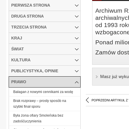
PIERWSZA STRONA
Archiwum Rz
DRUGA STRONA
archiwalnyc
od 1993 roku
TRZECIA STRONA
wzbogacone
KRAJ
Ponad milio
ŚWIAT
Zamów dostę
KULTURA
PUBLICYSTYKA, OPINIE
Masz już wyku
PRAWO
Bałagan z nowymi cennikami za wodę
POPRZEDNI ARTYKUŁ Z
Brak rozprawy – prosty sposób na
szybki finał sporu
Była żona ofiary Smoleńska bez
zadośćuczynienia