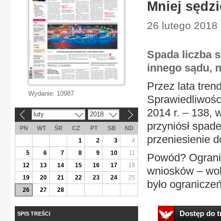
Mniej sędz
26 lutego 2018
Spada liczba 
innego sądu, n
Przez lata tren
Wydanie:
10987
Sprawiedliwości
2014 r. – 138, 
luty
2018
«
»
przyniósł spad
PN
WT
ŚR
CZ
PT
SB
ND
przeniesienie d
1
2
3
4
5
6
7
8
9
10
11
Powód? Ogranic
12
13
14
15
16
17
18
wniosków – woln
19
20
21
22
23
24
25
było ograniczeń
26
27
28
Dostęp do tr
SPIS TREŚCI