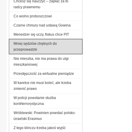
Chcesz się nauczyć – zapłać za to
radcy prawnemu
Co wolno proboszczowi
Czarne chmury nad ustawą Gowina
Menedżer się uczy, fiskus chce PIT
Mniej sędziów chętnych do
przeprowadzki
Nie mieszka, nie ma prawa do ulgi
mieszkaniowej
Przestępczość za wirtualne pieniądze
W karetce nie musi boleć, ale trzeba
zmienić prawo
W policji powstanie służba
kontrterrorystyczna
Wróblewski: Powinien powstać polsko-
izraelski Erasmus
Z tego klinczu trzeba jakoś wyjść