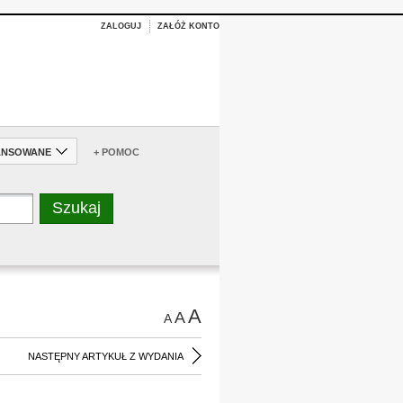
ZALOGUJ
ZAŁÓŻ KONTO
ANSOWANE
+ POMOC
A
A
A
NASTĘPNY ARTYKUŁ Z WYDANIA