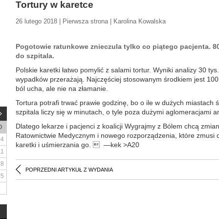
Tortury w karetce
26 lutego 2018 | Pierwsza strona | Karolina Kowalska
Pogotowie ratunkowe znieczula tylko co piątego pacjenta. 80
do szpitala.
Polskie karetki łatwo pomylić z salami tortur. Wyniki analizy 30 t
wypadków przerażają. Najczęściej stosowanym środkiem jest 100 
ból ucha, ale nie na złamanie.
Tortura potrafi trwać prawie godzinę, bo o ile w dużych miastach 
szpitala liczy się w minutach, o tyle poza dużymi aglomeracjami 
Dlatego lekarze i pacjenci z koalicji Wygrajmy z Bólem chcą zm
D
Ratownictwie Medycznym i nowego rozporządzenia, które zmusi d
4
karetki i uśmierzania go.  —kek >A20
11
18
POPRZEDNI ARTYKUŁ Z WYDANIA
25