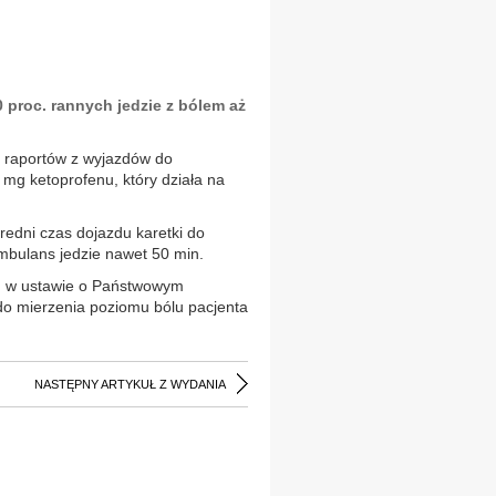
 proc. rannych jedzie z bólem aż
ys. raportów z wyjazdów do
mg ketoprofenu, który działa na
średni czas dojazdu karetki do
ambulans jedzie nawet 50 min.
ian w ustawie o Państwowym
o mierzenia poziomu bólu pacjenta
NASTĘPNY ARTYKUŁ Z WYDANIA