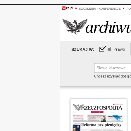
SZKOLENIA I KONFERENCJE
PO
Prawo
SZUKAJ W:
Chcesz uzyskać dostę