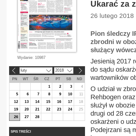
Ukarać za z
26 lutego 2018 
Pion śledczy 
zbrodni w oboz
służący wówcz
Wydanie:
10987
Jesienią 2017 
do sądu oskar
luty
2018
«
»
wartowników ob
PN
WT
ŚR
CZ
PT
SB
ND
1
2
3
4
O udział w zbro
5
6
7
8
9
10
11
Rehbogen oraz 9
12
13
14
15
16
17
18
służył w obozie
19
20
21
22
23
24
25
drugi od 28 cze
26
27
28
oskarżeni o ud
Podejrzani są m
SPIS TREŚCI