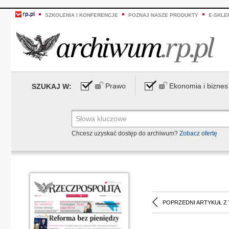
SZKOLENIA I KONFERENCJE
POZNAJ NASZE PRODUKTY
E-SKLE
Prawo
Ekonomia i biznes
SZUKAJ W:
Chcesz uzyskać dostęp do archiwum?
Zobacz ofertę
POPRZEDNI ARTYKUŁ Z