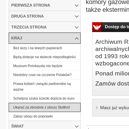
komory gazowej
PIERWSZA STRONA
także ekstermin
DRUGA STRONA
Dostęp do tr
TRZECIA STRONA
KRAJ
Archiwum Rz
archiwalnyc
Bez wizy i na lewych papierach
od 1993 roku
Będą dotacje na stulecie niepodległości
wzbogacone
Muzeum Polokaustu nie będzie
Ponad milio
Niedobry czas na czczenie Polaków?
Zamów dostę
Prawa kobiet i związki partnerskie są
ważne
Schetyna szuka ścieżki dojścia do euro
Masz już wyku
Ukarać za zbrodnie z obozu Stutthof
Zakaz uboju do poprawki
ŚWIAT