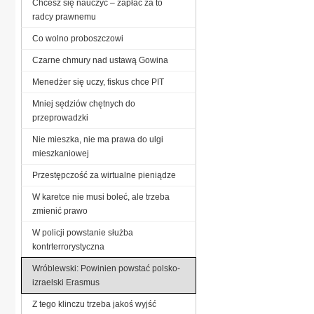
Chcesz się nauczyć – zapłać za to
radcy prawnemu
Co wolno proboszczowi
Czarne chmury nad ustawą Gowina
Menedżer się uczy, fiskus chce PIT
Mniej sędziów chętnych do
przeprowadzki
Nie mieszka, nie ma prawa do ulgi
mieszkaniowej
Przestępczość za wirtualne pieniądze
W karetce nie musi boleć, ale trzeba
zmienić prawo
W policji powstanie służba
kontrterrorystyczna
Wróblewski: Powinien powstać polsko-
izraelski Erasmus
Z tego klinczu trzeba jakoś wyjść