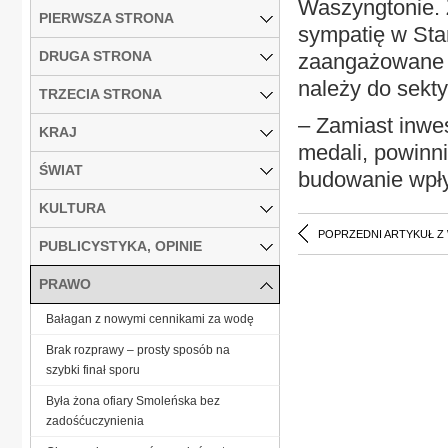
Waszyngtonie. 
PIERWSZA STRONA
sympatię w St
DRUGA STRONA
zaangażowane s
należy do sekt
TRZECIA STRONA
– Zamiast inwe
KRAJ
medali, powinn
ŚWIAT
budowanie wpły
KULTURA
POPRZEDNI ARTYKUŁ Z
PUBLICYSTYKA, OPINIE
PRAWO
Bałagan z nowymi cennikami za wodę
Brak rozprawy – prosty sposób na
szybki finał sporu
Była żona ofiary Smoleńska bez
zadośćuczynienia