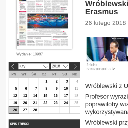
Wróblewski
Erasmus
26 lutego 2018 
Wydanie:
10987
źródło:
luty
2018
«
»
rzeczpospolita.tv
PN
WT
ŚR
CZ
PT
SB
ND
1
2
3
4
Wróblewski z U
5
6
7
8
9
10
11
Profesor wyrazi
12
13
14
15
16
17
18
poprawiłoby wiz
19
20
21
22
23
24
25
26
27
28
wykorzystywana 
Wróblewski prz
SPIS TREŚCI