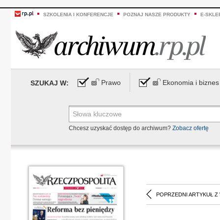
SZKOLENIA I KONFERENCJE
POZNAJ NASZE PRODUKTY
E-SKLE
Prawo
Ekonomia i biznes
SZUKAJ W:
Chcesz uzyskać dostęp do archiwum?
Zobacz ofertę
POPRZEDNI ARTYKUŁ Z