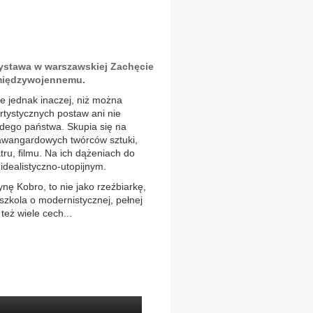
wystawa w warszawskiej Zachęcie
 międzywojennemu.
e jednak inaczej, niż można
rtystycznych postaw ani nie
łodego państwa. Skupia się na
 awangardowych twórców sztuki,
eatru, filmu. Na ich dążeniach do
idealistyczno-utopijnym.
nę Kobro, to nie jako rzeźbiarkę,
zkola o modernistycznej, pełnej
też wiele cech...