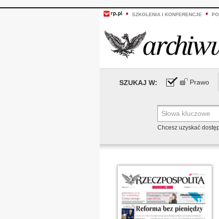
SZKOLENIA I KONFERENCJE
PO
Prawo
SZUKAJ W:
Chcesz uzyskać dostę