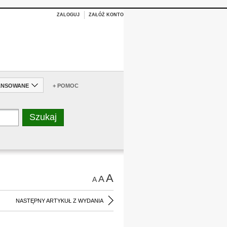
ZALOGUJ
ZAŁÓŻ KONTO
ANSOWANE
+ POMOC
A
A
A
NASTĘPNY ARTYKUŁ Z WYDANIA