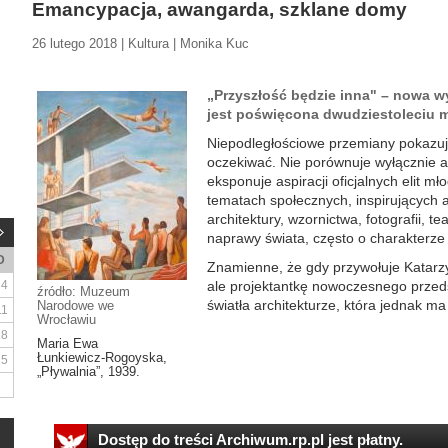
Emancypacja, awangarda, szklane domy
26 lutego 2018 | Kultura | Monika Kuc
„Przyszłość będzie inna" – nowa 
jest poświęcona dwudziestoleciu
Niepodległościowe przemiany pokazuj
oczekiwać. Nie porównuje wyłącznie a
eksponuje aspiracji oficjalnych elit m
tematach społecznych, inspirujących
architektury, wzornictwa, fotografii, t
naprawy świata, często o charakterze 
D
Znamienne, że gdy przywołuje Katarzy
4
ale projektantkę nowoczesnego przeds
źródło: Muzeum
światła architekturze, która jednak ma 
Narodowe we
11
Wrocławiu
18
Maria Ewa
Łunkiewicz-Rogoyska,
25
„Pływalnia”, 1939.
Dostęp do treści Archiwum.rp.pl jest płatny.