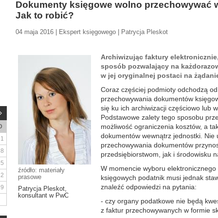
Dokumenty księgowe wolno przechowywać w f
Jak to robić?
04 maja 2016 | Ekspert księgowego | Patrycja Pleskot
Archiwizując faktury elektronicznie
sposób pozwalający na każdorazow
w jej oryginalnej postaci na żąda
Coraz częściej podmioty odchodzą od
przechowywania dokumentów księgowyc
się ku ich archiwizacji częściowo lub 
Podstawowe zalety tego sposobu prz
możliwość ograniczenia kosztów, a ta
D
dokumentów wewnątrz jednostki. Nie u
1
przechowywania dokumentów przynos
8
przedsiębiorstwom, jak i środowisku 
15
W momencie wyboru elektronicznego 
źródło: materiały
22
prasowe
księgowych podatnik musi jednak stawi
znaleźć odpowiedzi na pytania:
29
Patrycja Pleskot,
konsultant w PwC
- czy organy podatkowe nie będą kwe
z faktur przechowywanych w formie 