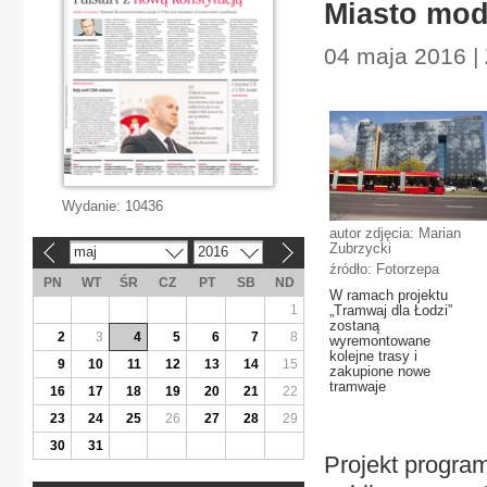
Miasto mod
04 maja 2016 | 
Wydanie:
10436
autor zdjęcia: Marian
Zubrzycki
maj
2016
«
»
źródło: Fotorzepa
PN
WT
ŚR
CZ
PT
SB
ND
W ramach projektu
1
„Tramwaj dla Łodzi”
zostaną
2
3
4
5
6
7
8
wyremontowane
kolejne trasy i
9
10
11
12
13
14
15
zakupione nowe
tramwaje
16
17
18
19
20
21
22
23
24
25
26
27
28
29
30
31
Projekt program