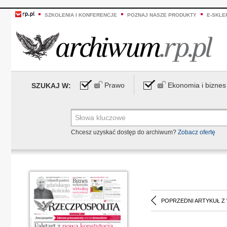
SZKOLENIA I KONFERENCJE
POZNAJ NASZE PRODUKTY
E-SKLE
Prawo
Ekonomia i biznes
SZUKAJ W:
Chcesz uzyskać dostęp do archiwum?
Zobacz ofertę
POPRZEDNI ARTYKUŁ Z