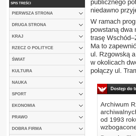
publicznego po
SPIS TREŚCI
niedawno przyj
PIERWSZA STRONA
W ramach prog
DRUGA STRONA
powstaną dwa n
KRAJ
trasę Wschód–
Ma to zapewnić
RZECZ O POLITYCE
ul. Rzgowską a
ŚWIAT
w okolicach dw
połączy ul. Tra
KULTURA
NAUKA
Dostęp do tr
SPORT
Archiwum Rz
EKONOMIA
archiwalnyc
PRAWO
od 1993 roku
wzbogacone
DOBRA FIRMA