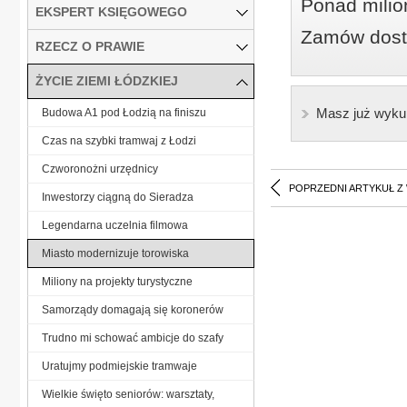
Ponad milio
EKSPERT KSIĘGOWEGO
Zamów dostę
RZECZ O PRAWIE
ŻYCIE ZIEMI ŁÓDZKIEJ
Masz już wyku
Budowa A1 pod Łodzią na finiszu
Czas na szybki tramwaj z Łodzi
Czworonożni urzędnicy
POPRZEDNI ARTYKUŁ Z
Inwestorzy ciągną do Sieradza
Legendarna uczelnia filmowa
Miasto modernizuje torowiska
Miliony na projekty turystyczne
Samorządy domagają się koronerów
Trudno mi schować ambicje do szafy
Uratujmy podmiejskie tramwaje
Wielkie święto seniorów: warsztaty,