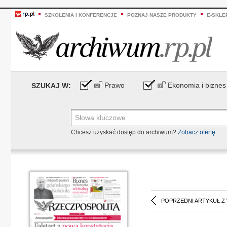
SZKOLENIA I KONFERENCJE
POZNAJ NASZE PRODUKTY
E-SKLE
Prawo
Ekonomia i biznes
SZUKAJ W:
Chcesz uzyskać dostęp do archiwum?
Zobacz ofertę
POPRZEDNI ARTYKUŁ Z