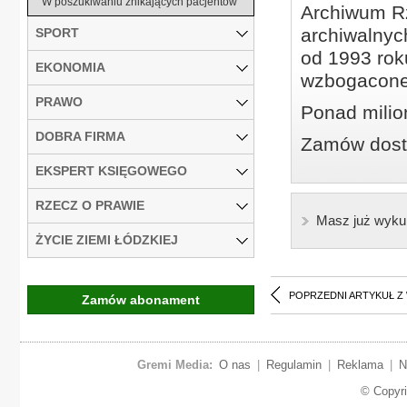
W poszukiwaniu znikających pacjentów
Archiwum Rz
archiwalnyc
SPORT
od 1993 roku
EKONOMIA
wzbogacone
PRAWO
Ponad milio
DOBRA FIRMA
Zamów dostę
EKSPERT KSIĘGOWEGO
RZECZ O PRAWIE
Masz już wyku
ŻYCIE ZIEMI ŁÓDZKIEJ
POPRZEDNI ARTYKUŁ Z
Zamów abonament
Gremi Media:
O nas
|
Regulamin
|
Reklama
|
N
© Copyr