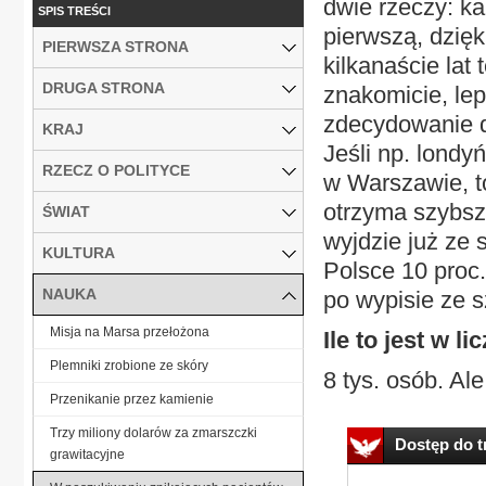
dwie rzeczy: ka
SPIS TREŚCI
pierwszą, dzię
PIERWSZA STRONA
kilkanaście la
DRUGA STRONA
znakomicie, le
zdecydowanie d
KRAJ
Jeśli np. lond
RZECZ O POLITYCE
w Warszawie, t
otrzyma szybszą
ŚWIAT
wyjdzie już ze 
KULTURA
Polsce 10 proc.
NAUKA
po wypisie ze s
Misja na Marsa przełożona
Ile to jest w 
Plemniki zrobione ze skóry
8 tys. osób. Ale
Przenikanie przez kamienie
Trzy miliony dolarów za zmarszczki
Dostęp do tr
grawitacyjne