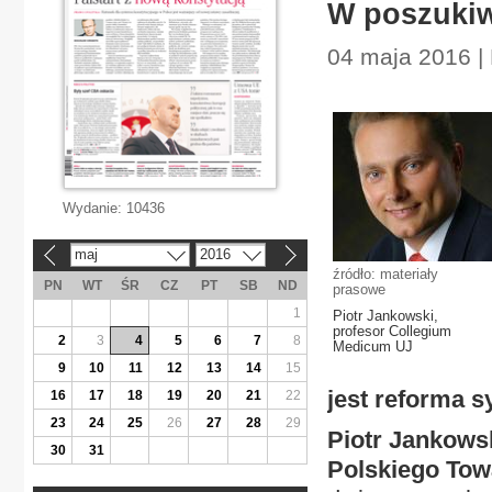
W poszukiw
04 maja 2016 |
Wydanie:
10436
maj
2016
«
»
źródło: materiały
PN
WT
ŚR
CZ
PT
SB
ND
prasowe
1
Piotr Jankowski,
profesor Collegium
2
3
4
5
6
7
8
Medicum UJ
9
10
11
12
13
14
15
jest reforma 
16
17
18
19
20
21
22
23
24
25
26
27
28
29
Piotr Jankows
30
31
Polskiego Tow