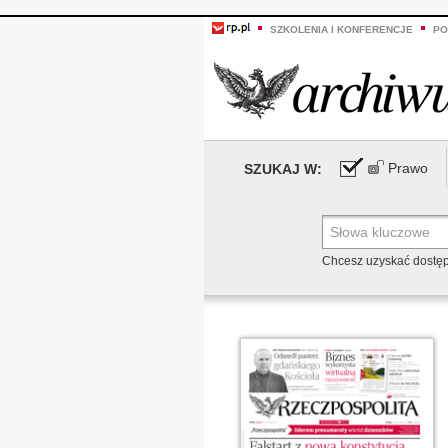
SZKOLENIA I KONFERENCJE
PO
Prawo
SZUKAJ W:
Chcesz uzyskać dostę