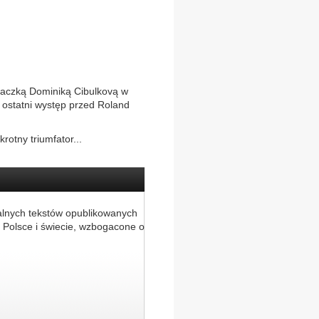
waczką Dominiką Cibulkovą w
j ostatni występ przed Roland
rotny triumfator...
alnych tekstów opublikowanych
 Polsce i świecie, wzbogacone o