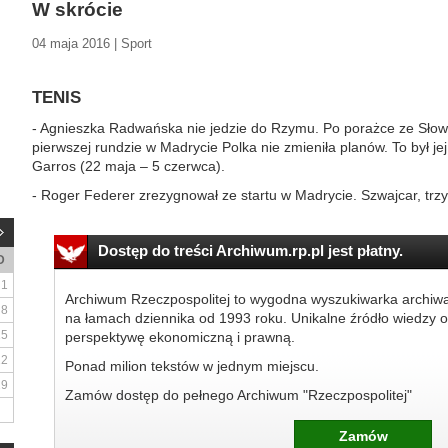
W skrócie
04 maja 2016 | Sport
TENIS
- Agnieszka Radwańska nie jedzie do Rzymu. Po porażce ze Sło
pierwszej rundzie w Madrycie Polka nie zmieniła planów. To był je
Garros (22 maja – 5 czerwca).
- Roger Federer zrezygnował ze startu w Madrycie. Szwajcar, trzyk
Dostęp do treści Archiwum.rp.pl jest płatny.
D
1
Archiwum Rzeczpospolitej to wygodna wyszukiwarka archiw
8
na łamach dziennika od 1993 roku. Unikalne źródło wiedzy o
15
perspektywę ekonomiczną i prawną.
22
Ponad milion tekstów w jednym miejscu.
29
Zamów dostęp do pełnego Archiwum "Rzeczpospolitej"
Zamów