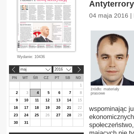
Antyterror
04 maja 2016 | 
Wydanie:
10436
maj
2016
«
»
PN
WT
ŚR
CZ
PT
SB
ND
1
źródło: materiały
2
3
4
5
6
7
8
prasowe
9
10
11
12
13
14
15
wspominając ju
16
17
18
19
20
21
22
23
24
25
26
27
28
29
ekonomicznych
30
31
społeczeństwo,
mających nie t