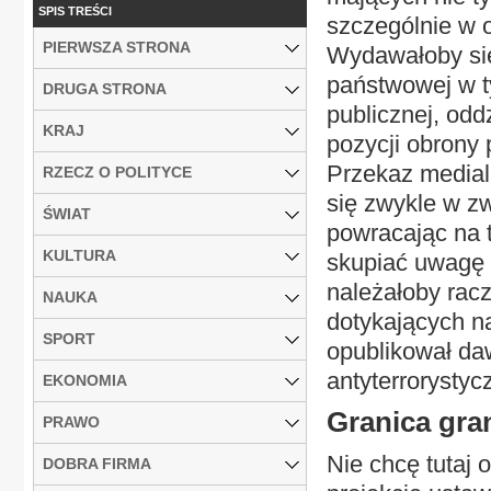
SPIS TREŚCI
szczególnie w 
PIERWSZA STRONA
Wydawałoby się 
państwowej w t
DRUGA STRONA
publicznej, odd
KRAJ
pozycji obrony
Przekaz medial
RZECZ O POLITYCE
się zwykle w zw
ŚWIAT
powracając na 
KULTURA
skupiać uwagę 
należałoby rac
NAUKA
dotykających n
SPORT
opublikował da
antyterrorystyc
EKONOMIA
Granica gra
PRAWO
Nie chcę tutaj
DOBRA FIRMA