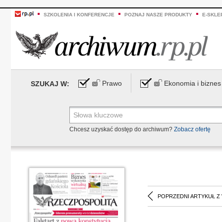
SZKOLENIA I KONFERENCJE
POZNAJ NASZE PRODUKTY
E-SKLE
Prawo
Ekonomia i biznes
SZUKAJ W:
Chcesz uzyskać dostęp do archiwum?
Zobacz ofertę
POPRZEDNI ARTYKUŁ Z