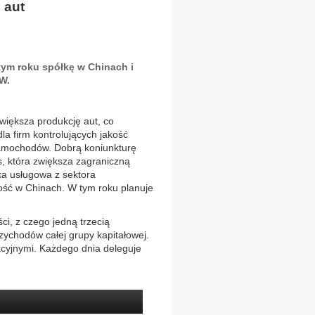
 aut
tym roku spółkę w Chinach i
W.
iększa produkcję aut, co
dla firm kontrolujących jakość
amochodów. Dobrą koniunkturę
, która zwiększa zagraniczną
ka usługowa z sektora
ość w Chinach. W tym roku planuje
i, z czego jedną trzecią
rzychodów całej grupy kapitałowej.
cyjnymi. Każdego dnia deleguje