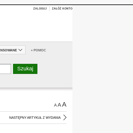
ZALOGUJ
ZAŁÓŻ KONTO
ANSOWANE
+ POMOC
A
A
A
NASTĘPNY ARTYKUŁ Z WYDANIA