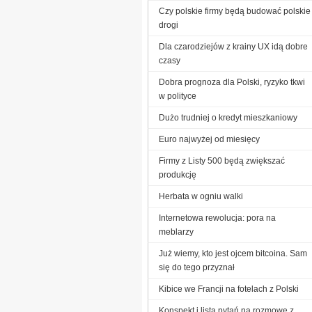
Czy polskie firmy będą budować polskie
drogi
Dla czarodziejów z krainy UX idą dobre
czasy
Dobra prognoza dla Polski, ryzyko tkwi
w polityce
Dużo trudniej o kredyt mieszkaniowy
Euro najwyżej od miesięcy
Firmy z Listy 500 będą zwiększać
produkcję
Herbata w ogniu walki
Internetowa rewolucja: pora na
meblarzy
Już wiemy, kto jest ojcem bitcoina. Sam
się do tego przyznał
Kibice we Francji na fotelach z Polski
Konspekt i lista pytań na rozmowę z