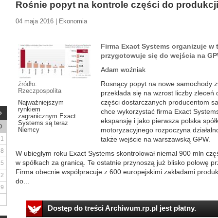
Rośnie popyt na kontrole części do produkcji
04 maja 2016 | Ekonomia
Firma Exact Systems organizuje w 
przygotowuje się do wejścia na GP
Adam woźniak
Rosnący popyt na nowe samochody zw
źródło:
Rzeczpospolita
przekłada się na wzrost liczby zleceń 
części dostarczanych producentom s
Najważniejszym
rynkiem
chce wykorzystać firma Exact Systems
zagranicznym Exact
ekspansję i jako pierwsza polska spół
Systems są teraz
D
Niemcy
motoryzacyjnego rozpoczyna działaln
1
także wejście na warszawską GPW.
8
W ubiegłym roku Exact Systems skontrolował niemal 900 mln częśc
w spółkach za granicą. Te ostatnie przynoszą już blisko połowę p
15
Firma obecnie współpracuje z 600 europejskimi zakładami produk
22
do...
29
Dostęp do treści Archiwum.rp.pl jest płatny.