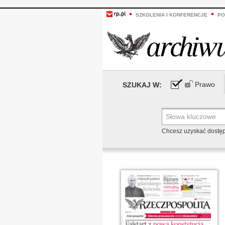
SZKOLENIA I KONFERENCJE
PO
Prawo
SZUKAJ W:
Chcesz uzyskać dostę