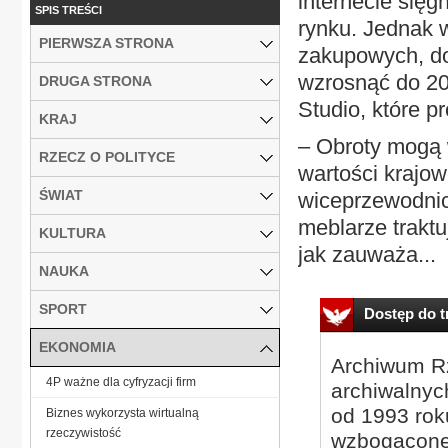
internecie sięg
SPIS TREŚCI
rynku. Jednak 
PIERWSZA STRONA
zakupowych, do
wzrosnąć do 20
DRUGA STRONA
Studio, które p
KRAJ
– Obroty mogą 
RZECZ O POLITYCE
wartości krajo
ŚWIAT
wiceprzewodnicz
meblarze traktu
KULTURA
jak zauważa...
NAUKA
SPORT
Dostęp do tr
EKONOMIA
Archiwum Rz
4P ważne dla cyfryzacji firm
archiwalnyc
od 1993 roku
Biznes wykorzysta wirtualną
rzeczywistość
wzbogacone