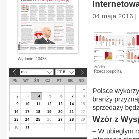
Internetow
04 maja 2016 |
Wydanie:
10436
źródło:
Rzeczpospolita
maj
2016
«
»
PN
WT
ŚR
CZ
PT
SB
ND
1
Polsce wykorzy
2
3
4
5
6
7
8
branży przyznaj
9
10
11
12
13
14
15
sprzedaży będz
16
17
18
19
20
21
22
Wzór z Wys
23
24
25
26
27
28
29
30
31
– W ubiegłym r