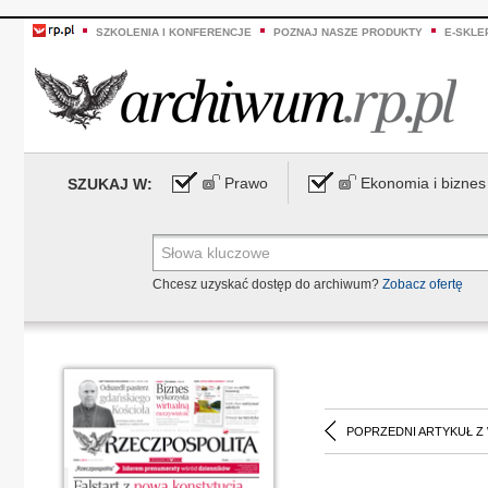
SZKOLENIA I KONFERENCJE
POZNAJ NASZE PRODUKTY
E-SKLE
Prawo
Ekonomia i biznes
SZUKAJ W:
Chcesz uzyskać dostęp do archiwum?
Zobacz ofertę
POPRZEDNI ARTYKUŁ Z