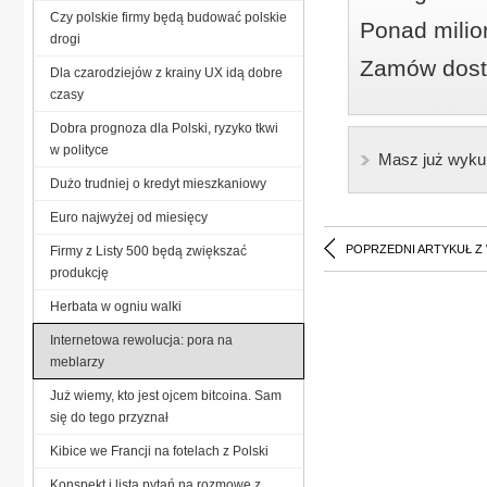
Czy polskie firmy będą budować polskie
Ponad milio
drogi
Zamów dostę
Dla czarodziejów z krainy UX idą dobre
czasy
Dobra prognoza dla Polski, ryzyko tkwi
w polityce
Masz już wyku
Dużo trudniej o kredyt mieszkaniowy
Euro najwyżej od miesięcy
POPRZEDNI ARTYKUŁ Z
Firmy z Listy 500 będą zwiększać
produkcję
Herbata w ogniu walki
Internetowa rewolucja: pora na
meblarzy
Już wiemy, kto jest ojcem bitcoina. Sam
się do tego przyznał
Kibice we Francji na fotelach z Polski
Konspekt i lista pytań na rozmowę z