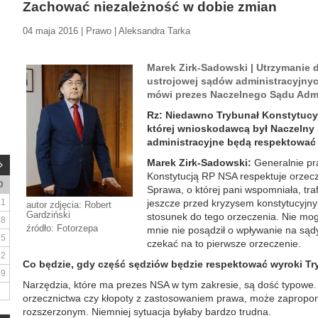
Zachować niezależność w dobie zmian
04 maja 2016 | Prawo | Aleksandra Tarka
Marek Zirk-Sadowski | Utrzymanie d
ustrojowej sądów administracyjnyc
mówi prezes Naczelnego Sądu Admi
Rz: Niedawno Trybunał Konstytucy
której wnioskodawcą był Naczelny 
administracyjne będą respektować
Marek Zirk-Sadowski:
Generalnie pra
Konstytucją RP NSA respektuje orzec
D
Sprawa, o której pani wspomniała, tra
1
jeszcze przed kryzysem konstytucyjny
autor zdjęcia: Robert
Gardziński
stosunek do tego orzeczenia. Nie mog
8
źródło: Fotorzepa
mnie nie posądził o wpływanie na sąd
15
czekać na to pierwsze orzeczenie.
22
Co będzie, gdy część sędziów będzie respektować wyroki Tr
29
Narzędzia, które ma prezes NSA w tym zakresie, są dość typowe. 
orzecznictwa czy kłopoty z zastosowaniem prawa, może zapropo
rozszerzonym. Niemniej sytuacja byłaby bardzo trudna.