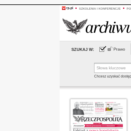
SZKOLENIA I KONFERENCJE
PO
Prawo
SZUKAJ W:
Chcesz uzyskać dostę