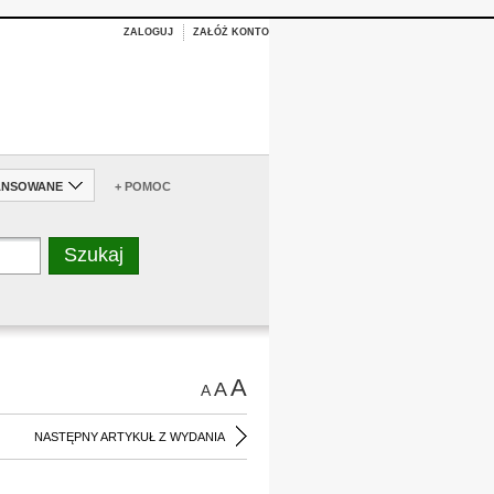
ZALOGUJ
ZAŁÓŻ KONTO
ANSOWANE
+ POMOC
A
A
A
NASTĘPNY ARTYKUŁ Z WYDANIA