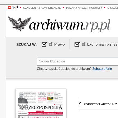
SZKOLENIA I KONFERENCJE
POZNAJ NASZE PRODUKTY
E-SKLE
Prawo
Ekonomia i biznes
SZUKAJ W:
Chcesz uzyskać dostęp do archiwum?
Zobacz ofertę
POPRZEDNI ARTYKUŁ Z