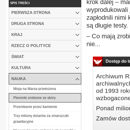
krok dalej – ma
SPIS TREŚCI
wyprodukowali 
PIERWSZA STRONA
zapłodnili nimi
DRUGA STRONA
są długie testy
KRAJ
– Co mają zrobi
nie...
RZECZ O POLITYCE
ŚWIAT
Dostęp do tr
KULTURA
Archiwum Rz
NAUKA
archiwalnyc
Misja na Marsa przełożona
od 1993 roku
wzbogacone
Plemniki zrobione ze skóry
Przenikanie przez kamienie
Ponad milio
Trzy miliony dolarów za zmarszczki
Zamów dostę
grawitacyjne