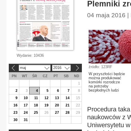
Plemniki z
04 maja 2016 | 
Wydanie:
10436
źródło: 123RF
maj
2016
«
»
W przyszłości będzie
PN
WT
ŚR
CZ
PT
SB
ND
można produkować
komórki rozrodcze
1
na potrzeby
bezpłodnych ludzi
2
3
4
5
6
7
8
9
10
11
12
13
14
15
16
17
18
19
20
21
22
Procedura taka
23
24
25
26
27
28
29
naukowców z Wyd
30
31
Uniwersytetu w