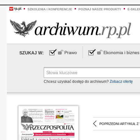
SZKOLENIA I KONFERENCJE
POZNAJ NASZE PRODUKTY
E-SKLE
Prawo
Ekonomia i biznes
SZUKAJ W:
Chcesz uzyskać dostęp do archiwum?
Zobacz ofertę
POPRZEDNI ARTYKUŁ Z