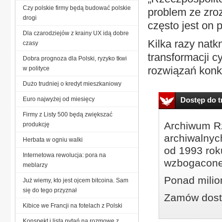
Czy polskie firmy będą budować polskie
problem ze zroz
drogi
często jest on 
Dla czarodziejów z krainy UX idą dobre
Kilka razy natk
czasy
transformacji c
Dobra prognoza dla Polski, ryzyko tkwi
rozwiązań konku
w polityce
Dużo trudniej o kredyt mieszkaniowy
Euro najwyżej od miesięcy
Dostęp do tr
Firmy z Listy 500 będą zwiększać
Archiwum Rz
produkcję
archiwalnyc
Herbata w ogniu walki
od 1993 roku
Internetowa rewolucja: pora na
wzbogacone
meblarzy
Ponad milio
Już wiemy, kto jest ojcem bitcoina. Sam
się do tego przyznał
Zamów dostę
Kibice we Francji na fotelach z Polski
Konspekt i lista pytań na rozmowę z