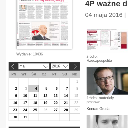
4P ważne dl
04 maja 2016 |
Wydanie:
10436
źródło:
Rzeczpospolita
maj
2016
«
»
PN
WT
ŚR
CZ
PT
SB
ND
1
2
3
4
5
6
7
8
9
10
11
12
13
14
15
źródło: materiały
prasowe
16
17
18
19
20
21
22
Konrad Gruda
23
24
25
26
27
28
29
30
31