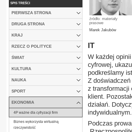
SPIS TREŚCI
PIERWSZA STRONA
źródło: materiały
prasowe
DRUGA STRONA
Marek Jakubów
KRAJ
IT
RZECZ O POLITYCE
W każdej opinii 
ŚWIAT
cyfrowej, ukazu
KULTURA
podkreślamy ist
Z doświadczeń 
NAUKA
z transformacji
SPORT
klient. Pozosta
EKONOMIA
działań. Dotycz
indywidualnym.
4P ważne dla cyfryzacji firm
Biznes wykorzysta wirtualną
Podczas prowa
rzeczywistość
„Rzeczpospolite