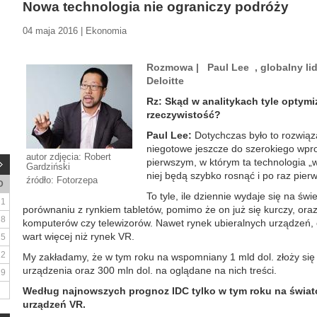
Nowa technologia nie ograniczy podróży
04 maja 2016 | Ekonomia
Rozmowa | Paul Lee , globalny li
Deloitte
Rz: Skąd w analitykach tyle optymiz
rzeczywistość?
Paul Lee:
Dotychczas było to rozwiąz
niegotowe jeszcze do szerokiego wpr
autor zdjęcia: Robert
pierwszym, w którym ta technologia „w
Gardziński
niej będą szybko rosnąć i po raz pier
źródło: Fotorzepa
D
To tyle, ile dziennie wydaje się na św
1
porównaniu z rynkiem tabletów, pomimo że on już się kurczy, oraz 
8
komputerów czy telewizorów. Nawet rynek ubieralnych urządzeń, c
wart więcej niż rynek VR.
15
22
My zakładamy, że w tym roku na wspomniany 1 mld dol. złoży si
urządzenia oraz 300 mln dol. na oglądane na nich treści.
29
Według najnowszych prognoz IDC tylko w tym roku na świato
urządzeń VR.