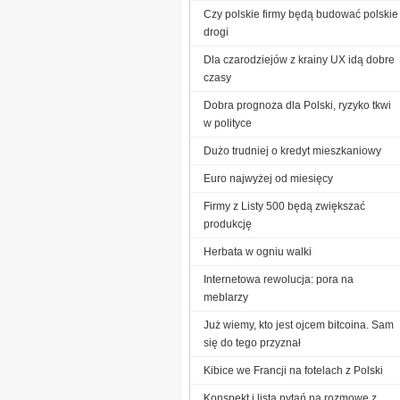
Czy polskie firmy będą budować polskie
drogi
Dla czarodziejów z krainy UX idą dobre
czasy
Dobra prognoza dla Polski, ryzyko tkwi
w polityce
Dużo trudniej o kredyt mieszkaniowy
Euro najwyżej od miesięcy
Firmy z Listy 500 będą zwiększać
produkcję
Herbata w ogniu walki
Internetowa rewolucja: pora na
meblarzy
Już wiemy, kto jest ojcem bitcoina. Sam
się do tego przyznał
Kibice we Francji na fotelach z Polski
Konspekt i lista pytań na rozmowę z