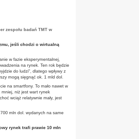
der zespołu badań TMT w
mu, jeśli chodzi o wirtualną
anie w fazie eksperymentalnej,
owadzenia na rynek. Ten rok będzie
yjdzie do ludzi", dlatego wpływy z
wszy mogą sięgnąć ok. 1 mld dol.
iecie na smartfony. To mało nawet w
mniej, niż jest wart rynek
hoć wciąż relatywnie mały, jest
ę 700 mln dol. wydanych na same
wy rynek trafi prawie 10 mln