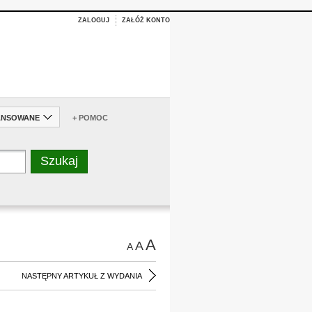
ZALOGUJ
ZAŁÓŻ KONTO
ANSOWANE
+ POMOC
A
A
A
NASTĘPNY ARTYKUŁ Z WYDANIA