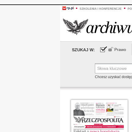
SZKOLENIA I KONFERENCJE
PO
Prawo
SZUKAJ W:
Chcesz uzyskać dostę