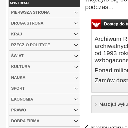
SPIS TREŚCI
podczas...
PIERWSZA STRONA
DRUGA STRONA
Dostęp do tr
KRAJ
Archiwum Rz
RZECZ O POLITYCE
archiwalnyc
od 1993 roku
ŚWIAT
wzbogacone
KULTURA
Ponad milio
NAUKA
Zamów dostę
SPORT
EKONOMIA
Masz już wyku
PRAWO
DOBRA FIRMA
POPRZEDNI ARTYKUŁ Z