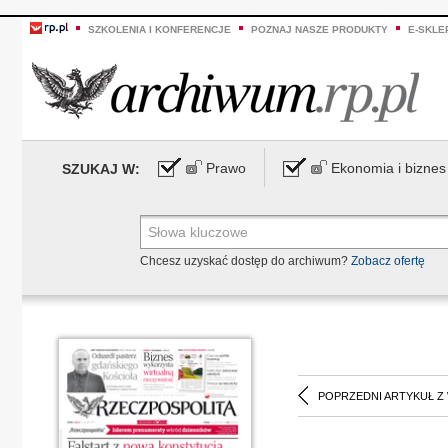
SZKOLENIA I KONFERENCJE
POZNAJ NASZE PRODUKTY
E-SKLE
Prawo
Ekonomia i biznes
SZUKAJ W:
Chcesz uzyskać dostęp do archiwum?
Zobacz ofertę
POPRZEDNI ARTYKUŁ Z