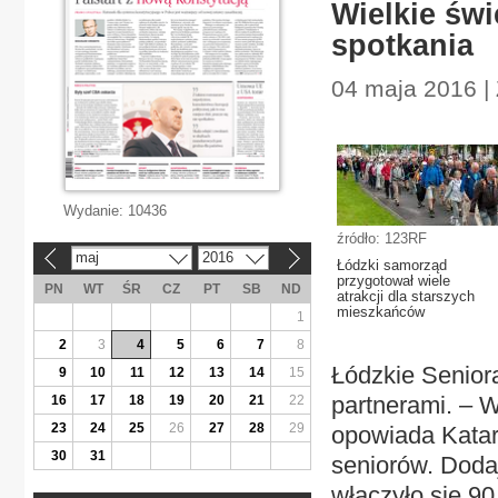
Wielkie świ
spotkania
04 maja 2016 | 
Wydanie:
10436
źródło: 123RF
maj
2016
«
»
Łódzki samorząd
przygotował wiele
PN
WT
ŚR
CZ
PT
SB
ND
atrakcji dla starszych
mieszkańców
1
2
3
4
5
6
7
8
Łódzkie Seniora
9
10
11
12
13
14
15
partnerami. – 
16
17
18
19
20
21
22
23
24
25
26
27
28
29
opowiada Katar
30
31
seniorów. Doda
włączyło się 90