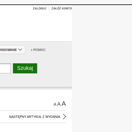
ZALOGUJ
ZAŁÓŻ KONTO
ANSOWANE
+ POMOC
A
A
A
NASTĘPNY ARTYKUŁ Z WYDANIA