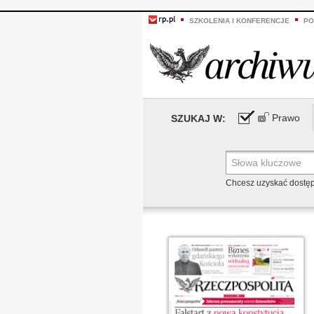
SZKOLENIA I KONFERENCJE
PO
Prawo
SZUKAJ W:
Chcesz uzyskać dostę