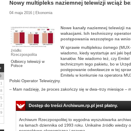
Nowy multipleks naziemnej telewizji wciąż be
04 maja 2016 | Ekonomia
Nowe kanały naziemnej telewizji n
wakacjami. Ich techniczny operator
postępowania wszczętego na wnios
W sprawie multipleksu ósmego (MUX-
źródło:
wiadomo, kiedy wystartuje ani jaki bę
Rzeczpospolita
kanałów. Nie wiadomo też, czy Emite
Odbiorcy telewizji w
technicznym tego pakietu, bo w Urzędz
Polsce
postępowanie odwoławcze w tej sprawi
Emitelu w konkursie na operatora MU
D
Polski Operator Telewizyjny.
1
– Mam nadzieję, że proces zakończy się w dwa–trzy miesiące – mó
8
15
Dostęp do treści Archiwum.rp.pl jest płatny.
22
29
Archiwum Rzeczpospolitej to wygodna wyszukiwarka archiw
na łamach dziennika od 1993 roku. Unikalne źródło wiedzy o
perspektywę ekonomiczną i prawną.