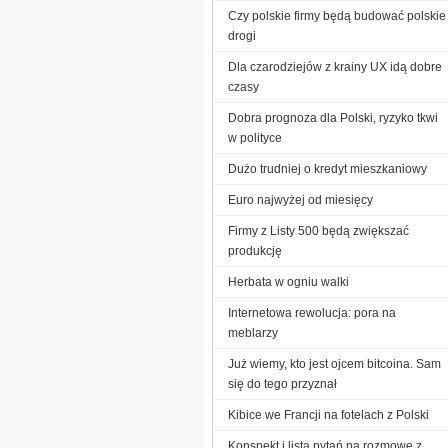
Czy polskie firmy będą budować polskie
drogi
Dla czarodziejów z krainy UX idą dobre
czasy
Dobra prognoza dla Polski, ryzyko tkwi
w polityce
Dużo trudniej o kredyt mieszkaniowy
Euro najwyżej od miesięcy
Firmy z Listy 500 będą zwiększać
produkcję
Herbata w ogniu walki
Internetowa rewolucja: pora na
meblarzy
Już wiemy, kto jest ojcem bitcoina. Sam
się do tego przyznał
Kibice we Francji na fotelach z Polski
Konspekt i lista pytań na rozmowę z