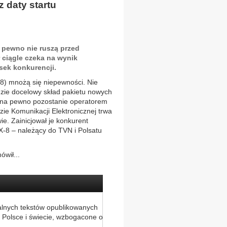
z daty startu
a pewno nie ruszą przed
 ciągle czeka na wynik
ek konkurencji.
8) mnożą się niepewności. Nie
dzie docelowy skład pakietu nowych
l na pewno pozostanie operatorem
ie Komunikacji Elektronicznej trwa
e. Zainicjował je konkurent
X-8 – należący do TVN i Polsatu
wił...
alnych tekstów opublikowanych
 Polsce i świecie, wzbogacone o