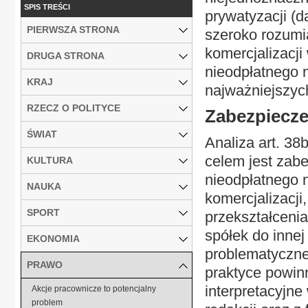
SPIS TREŚCI
prywatyzacji (d
PIERWSZA STRONA
szeroko rozumi
komercjalizacj
DRUGA STRONA
nieodpłatnego n
KRAJ
najważniejszyc
RZECZ O POLITYCE
Zabezpiecze
ŚWIAT
Analiza art. 38
celem jest zab
KULTURA
nieodpłatnego 
NAUKA
komercjalizacji
SPORT
przekształcenia
spółek do innej
EKONOMIA
problematyczne 
PRAWO
praktyce powin
interpretacyjne
Akcje pracownicze to potencjalny
problem