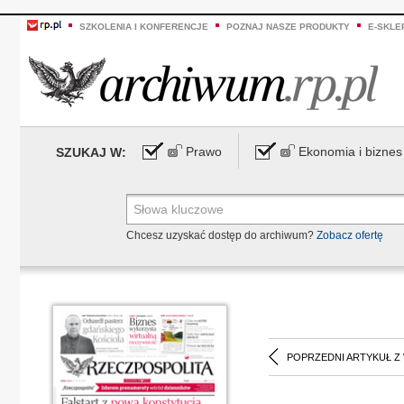
SZKOLENIA I KONFERENCJE
POZNAJ NASZE PRODUKTY
E-SKLE
Prawo
Ekonomia i biznes
SZUKAJ W:
Chcesz uzyskać dostęp do archiwum?
Zobacz ofertę
POPRZEDNI ARTYKUŁ Z