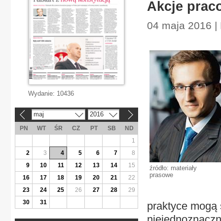
Akcje prac
04 maja 2016 |
Wydanie:
10436
maj
2016
«
»
PN
WT
ŚR
CZ
PT
SB
ND
1
2
3
4
5
6
7
8
9
10
11
12
13
14
15
źródło: materiały
prasowe
16
17
18
19
20
21
22
23
24
25
26
27
28
29
30
31
praktyce mogą 
niejednoznaczne