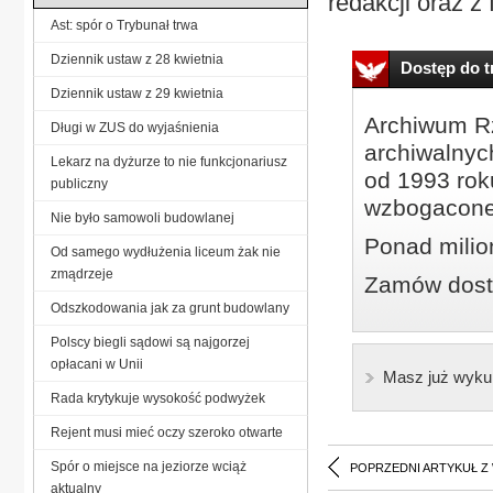
redakcji oraz z 
Ast: spór o Trybunał trwa
Dziennik ustaw z 28 kwietnia
Dostęp do tr
Dziennik ustaw z 29 kwietnia
Archiwum Rz
Długi w ZUS do wyjaśnienia
archiwalnyc
Lekarz na dyżurze to nie funkcjonariusz
od 1993 roku
publiczny
wzbogacone
Nie było samowoli budowlanej
Ponad milio
Od samego wydłużenia liceum żak nie
zmądrzeje
Zamów dostę
Odszkodowania jak za grunt budowlany
Polscy biegli sądowi są najgorzej
opłacani w Unii
Masz już wyku
Rada krytykuje wysokość podwyżek
Rejent musi mieć oczy szeroko otwarte
Spór o miejsce na jeziorze wciąż
POPRZEDNI ARTYKUŁ Z
aktualny