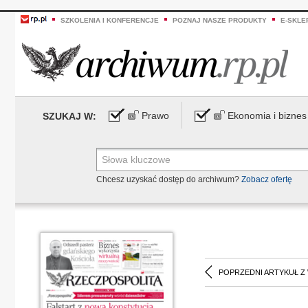
SZKOLENIA I KONFERENCJE
POZNAJ NASZE PRODUKTY
E-SKLE
Prawo
Ekonomia i biznes
SZUKAJ W:
Chcesz uzyskać dostęp do archiwum?
Zobacz ofertę
POPRZEDNI ARTYKUŁ Z