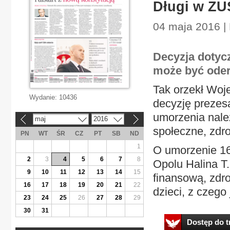
Długi w ZU
04 maja 2016 |
Decyzja dotyc
może być oder
Tak orzekł Woj
Wydanie:
10436
decyzję preze
umorzenia należ
maj
2016
«
»
społeczne, zdr
PN
WT
ŚR
CZ
PT
SB
ND
1
O umorzenie 16 
2
3
4
5
6
7
8
Opolu Halina T
9
10
11
12
13
14
15
finansową, zdr
16
17
18
19
20
21
22
dzieci, z czego
23
24
25
26
27
28
29
30
31
Dostęp do tr