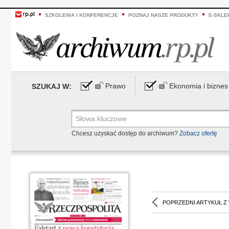
SZKOLENIA I KONFERENCJE
POZNAJ NASZE PRODUKTY
E-SKLE
Prawo
Ekonomia i biznes
SZUKAJ W:
Chcesz uzyskać dostęp do archiwum?
Zobacz ofertę
POPRZEDNI ARTYKUŁ Z