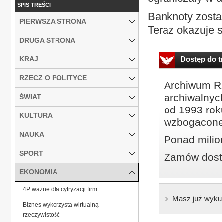
SPIS TREŚCI
Banknoty zosta
PIERWSZA STRONA
Teraz okazuje s
DRUGA STRONA
KRAJ
Dostęp do tr
RZECZ O POLITYCE
Archiwum Rz
archiwalnyc
ŚWIAT
od 1993 roku
KULTURA
wzbogacone
NAUKA
Ponad milio
SPORT
Zamów dostę
EKONOMIA
4P ważne dla cyfryzacji firm
Masz już wyku
Biznes wykorzysta wirtualną
rzeczywistość