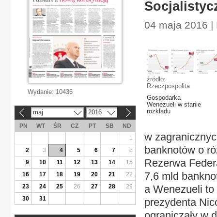
Socjalistyc
04 maja 2016 |
źródło:
Rzeczpospolita
Wydanie:
10436
Gospodarka
Wenezueli w stanie
rozkładu
maj
2016
«
»
PN
WT
ŚR
CZ
PT
SB
ND
w zagranicznyc
1
banknotów o ró
2
3
4
5
6
7
8
Rezerwa Federa
9
10
11
12
13
14
15
7,6 mld bankno
16
17
18
19
20
21
22
23
24
25
26
27
28
29
a Wenezueli to 
30
31
prezydenta Nico
ograniczały w 