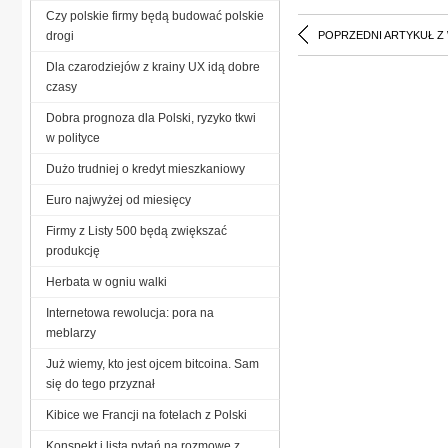
Czy polskie firmy będą budować polskie
drogi
POPRZEDNI ARTYKUŁ Z
Dla czarodziejów z krainy UX idą dobre
czasy
Dobra prognoza dla Polski, ryzyko tkwi
w polityce
Dużo trudniej o kredyt mieszkaniowy
Euro najwyżej od miesięcy
Firmy z Listy 500 będą zwiększać
produkcję
Herbata w ogniu walki
Internetowa rewolucja: pora na
meblarzy
Już wiemy, kto jest ojcem bitcoina. Sam
się do tego przyznał
Kibice we Francji na fotelach z Polski
Konspekt i lista pytań na rozmowę z