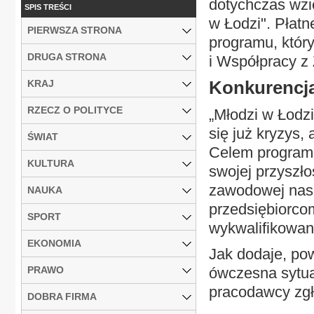
dotychczas wzię
SPIS TREŚCI
w Łodzi". Płatn
PIERWSZA STRONA
programu, który
DRUGA STRONA
i Współpracy z
Konkurencja
KRAJ
RZECZ O POLITYCE
„Młodzi w Łodzi
się już kryzys,
ŚWIAT
Celem programu
KULTURA
swojej przyszło
zawodowej nasz
NAUKA
przedsiębiorco
SPORT
wykwalifikowan
EKONOMIA
Jak dodaje, po
PRAWO
ówczesna sytua
pracodawcy zgła
DOBRA FIRMA