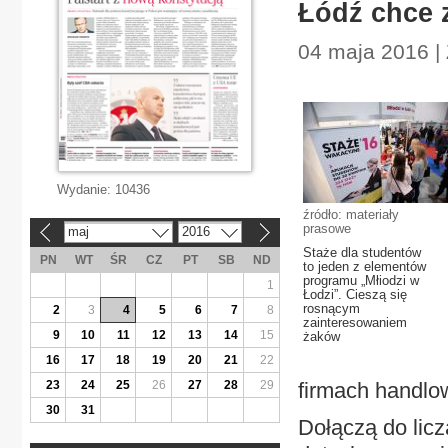
Łódź chce 
04 maja 2016 | 
Wydanie:
10436
źródło: materiały
prasowe
maj
2016
«
»
Staże dla studentów
PN
WT
ŚR
CZ
PT
SB
ND
to jeden z elementów
programu „Młiodzi w
1
Łodzi”. Cieszą się
rosnącym
2
3
4
5
6
7
8
zainteresowaniem
9
10
11
12
13
14
15
żaków
16
17
18
19
20
21
22
23
24
25
26
27
28
29
firmach handlo
30
31
Dołączą do licz