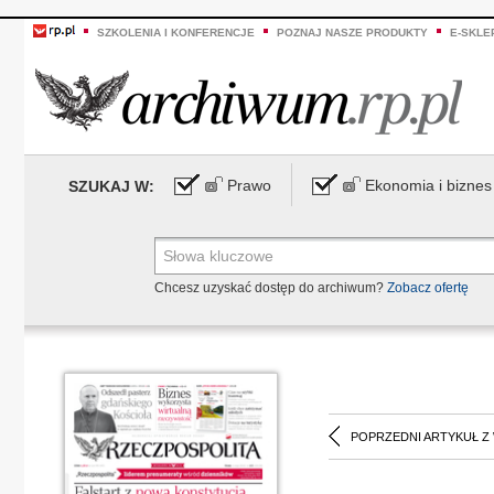
SZKOLENIA I KONFERENCJE
POZNAJ NASZE PRODUKTY
E-SKLE
Prawo
Ekonomia i biznes
SZUKAJ W:
Chcesz uzyskać dostęp do archiwum?
Zobacz ofertę
POPRZEDNI ARTYKUŁ Z