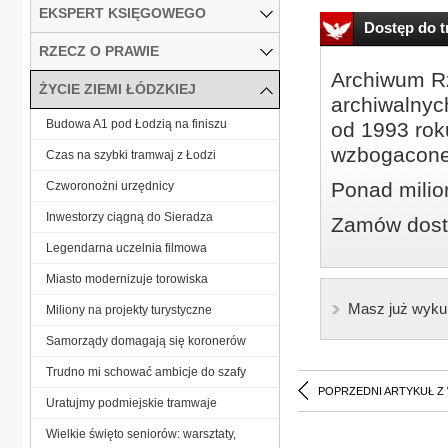
EKSPERT KSIĘGOWEGO
Dostęp do tr
RZECZ O PRAWIE
Archiwum Rz
ŻYCIE ZIEMI ŁÓDZKIEJ
archiwalnyc
Budowa A1 pod Łodzią na finiszu
od 1993 roku
wzbogacone
Czas na szybki tramwaj z Łodzi
Ponad milio
Czworonożni urzędnicy
Inwestorzy ciągną do Sieradza
Zamów dostę
Legendarna uczelnia filmowa
Miasto modernizuje torowiska
Masz już wyku
Miliony na projekty turystyczne
Samorządy domagają się koronerów
Trudno mi schować ambicje do szafy
POPRZEDNI ARTYKUŁ Z
Uratujmy podmiejskie tramwaje
Wielkie święto seniorów: warsztaty,