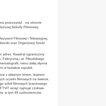
na przeczytać na stronie
Wyższej Szkoły Filmowej,
 Reżyserii Filmowej i Telewizyjnej,
Aktorski oraz Organizacji Sztuki
n adres. Kwadrat ograniczony
, Fabryczną i al. Piłsudskiego.
ematografii, nieco dalej słynna
i w kształcie szpulek.
jsce z własnym kinem, teatrem
ych uczelni filmowych na świecie,
ingu szkół filmowych branżowego
FTViT wciąż zajmuje czołowe
ntów, w tym 49 cudzoziemców.