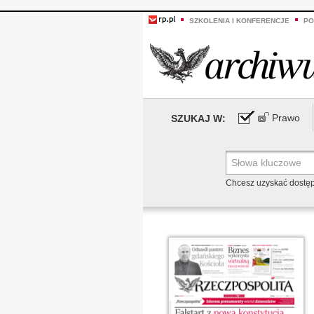
SZKOLENIA I KONFERENCJE
PO
Prawo
SZUKAJ W:
Chcesz uzyskać dostę