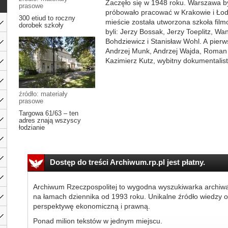
Zaczęło się w 1948 roku. Warszawa by
prasowe
próbowało pracować w Krakowie i Łodz
300 etiud to roczny
mieście została utworzona szkoła fil
dorobek szkoły
byli: Jerzy Bossak, Jerzy Toeplitz, W
Bohdziewicz i Stanisław Wohl. A pierw
Andrzej Munk, Andrzej Wajda, Roman 
Kazimierz Kutz, wybitny dokumentalist
źródło: materiały
prasowe
Targowa 61/63 – ten
adres znają wszyscy
łodzianie
Dostęp do treści Archiwum.rp.pl jest płatny.
Archiwum Rzeczpospolitej to wygodna wyszukiwarka archiw
na łamach dziennika od 1993 roku. Unikalne źródło wiedzy o
perspektywę ekonomiczną i prawną.
Ponad milion tekstów w jednym miejscu.