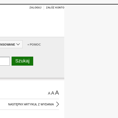
ZALOGUJ
ZAŁÓŻ KONTO
ANSOWANE
+ POMOC
A
A
A
NASTĘPNY ARTYKUŁ Z WYDANIA