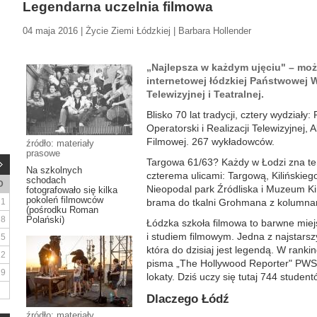
Legendarna uczelnia filmowa
04 maja 2016 | Życie Ziemi Łódzkiej | Barbara Hollender
„Najlepsza w każdym ujęciu" – moż
internetowej łódzkiej Państwowej 
Telewizyjnej i Teatralnej.
Blisko 70 lat tradycji, cztery wydziały:
Operatorski i Realizacji Telewizyjnej, 
Filmowej. 267 wykładowców.
źródło: materiały
prasowe
Targowa 61/63? Każdy w Łodzi zna te
Na szkolnych
czterema ulicami: Targową, Kilińskiego
schodach
D
Nieopodal park Źródliska i Muzeum Kin
fotografowało się kilka
pokoleń filmowców
1
brama do tkalni Grohmana z kolumnam
(pośrodku Roman
8
Polański)
Łódzka szkoła filmowa to barwne mie
i studiem filmowym. Jedna z najstarsz
15
która do dzisiaj jest legendą. W rank
22
pisma „The Hollywood Reporter" PWS
29
lokaty. Dziś uczy się tutaj 744 stude
Dlaczego Łódź
źródło: materiały