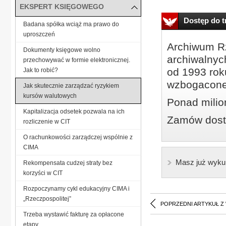
EKSPERT KSIĘGOWEGO
Dostęp do tr
Badana spółka wciąż ma prawo do
uproszczeń
Archiwum Rz
Dokumenty księgowe wolno
archiwalnyc
przechowywać w formie elektronicznej.
od 1993 roku
Jak to robić?
wzbogacone
Jak skutecznie zarządzać ryzykiem
kursów walutowych
Ponad milio
Kapitalizacja odsetek pozwala na ich
Zamów dostę
rozliczenie w CIT
O rachunkowości zarządczej wspólnie z
CIMA
Masz już wyku
Rekompensata cudzej straty bez
korzyści w CIT
Rozpoczynamy cykl edukacyjny CIMA i
„Rzeczpospolitej”
POPRZEDNI ARTYKUŁ Z
Trzeba wystawić fakturę za opłacone
etapy