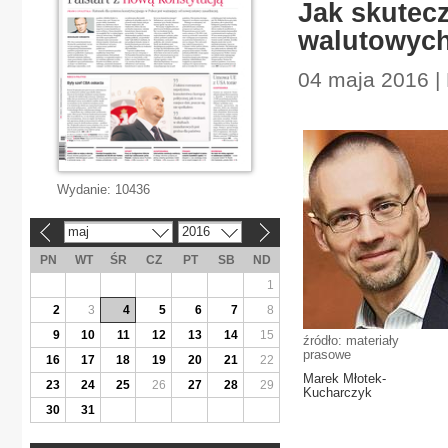
Jak skutec
walutowyc
04 maja 2016 |
Wydanie:
10436
maj
2016
«
»
PN
WT
ŚR
CZ
PT
SB
ND
1
2
3
4
5
6
7
8
9
10
11
12
13
14
15
źródło: materiały
prasowe
16
17
18
19
20
21
22
Marek Młotek-
23
24
25
26
27
28
29
Kucharczyk
30
31