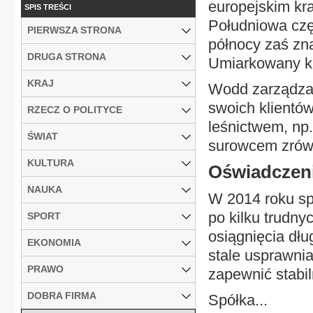
europejskim kra
SPIS TREŚCI
Południowa czę
PIERWSZA STRONA
północy zaś zn
DRUGA STRONA
Umiarkowany kl
KRAJ
Wodd zarządza l
swoich klientów
RZECZ O POLITYCE
leśnictwem, np
ŚWIAT
surowcem zrów
KULTURA
Oświadczeni
NAUKA
W 2014 roku sp
po kilku trudny
SPORT
osiągnięcia dłu
EKONOMIA
stale usprawni
PRAWO
zapewnić stabil
DOBRA FIRMA
Spółka...