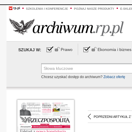
SZKOLENIA I KONFERENCJE
POZNAJ NASZE PRODUKTY
E-SKLE
Prawo
Ekonomia i biznes
SZUKAJ W:
Chcesz uzyskać dostęp do archiwum?
Zobacz ofertę
POPRZEDNI ARTYKUŁ Z