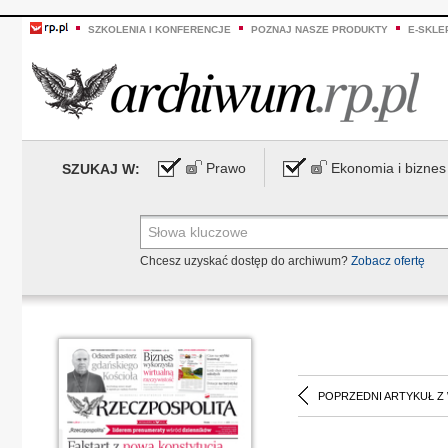
SZKOLENIA I KONFERENCJE
POZNAJ NASZE PRODUKTY
E-SKLE
Prawo
Ekonomia i biznes
SZUKAJ W:
Chcesz uzyskać dostęp do archiwum?
Zobacz ofertę
POPRZEDNI ARTYKUŁ Z