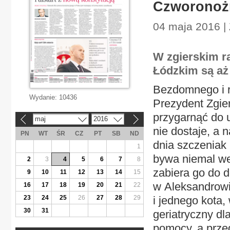
Czworonożn
04 maja 2016 | 
W zgierskim r
Łódzkim są aż 
Bezdomnego i r
Wydanie:
10436
Prezydent Zgie
przygarnąć do 
maj
2016
«
»
nie dostaje, a 
PN
WT
ŚR
CZ
PT
SB
ND
dnia szczeniak
1
bywa niemal we
2
3
4
5
6
7
8
zabiera go do d
9
10
11
12
13
14
15
w Aleksandrowi
16
17
18
19
20
21
22
23
24
25
26
27
28
29
i jednego kota,
30
31
geriatryczny dl
pomocy, a przed