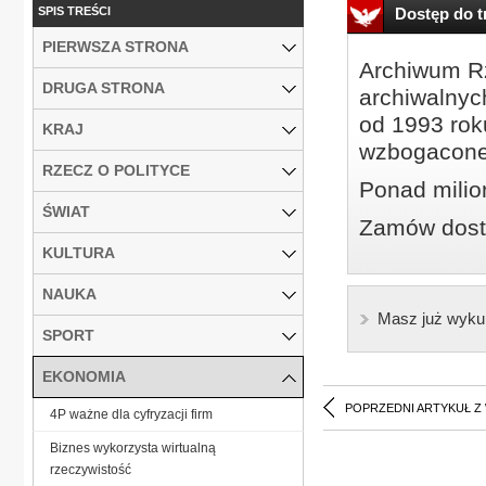
SPIS TREŚCI
Dostęp do tr
PIERWSZA STRONA
Archiwum Rz
DRUGA STRONA
archiwalnyc
od 1993 roku
KRAJ
wzbogacone
RZECZ O POLITYCE
Ponad milio
ŚWIAT
Zamów dostę
KULTURA
NAUKA
Masz już wyku
SPORT
EKONOMIA
POPRZEDNI ARTYKUŁ Z
4P ważne dla cyfryzacji firm
Biznes wykorzysta wirtualną
rzeczywistość