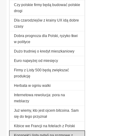
Czy polskie firmy będą budować polskie
drogi
Dla czarodziejów z krainy UX idą dobre
czasy
Dobra prognoza dla Polski, ryzyko tkwi
w polityce
Dużo trudniej o kredyt mieszkaniowy
Euro najwyżej od miesięcy
Firmy z Listy 500 będą zwiększać
produkcję
Herbata w ogniu walki
Internetowa rewolucja: pora na
meblarzy
Już wiemy, kto jest ojcem bitcoina. Sam
się do tego przyznał
Kibice we Francji na fotelach z Polski
Konspekt i lista pytań na rozmowę z