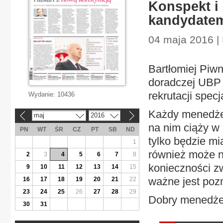
Konspekt i 
kandydate
04 maja 2016 |
Bartłomiej Piwni
doradczej UBP 
rekrutacji spec
Wydanie:
10436
Każdy menedże
maj
2016
«
»
na nim ciąży w
PN
WT
ŚR
CZ
PT
SB
ND
tylko będzie mi
1
również może n
2
3
4
5
6
7
8
konieczności zw
9
10
11
12
13
14
15
ważne jest poz
16
17
18
19
20
21
22
23
24
25
26
27
28
29
Dobry menedżer
30
31