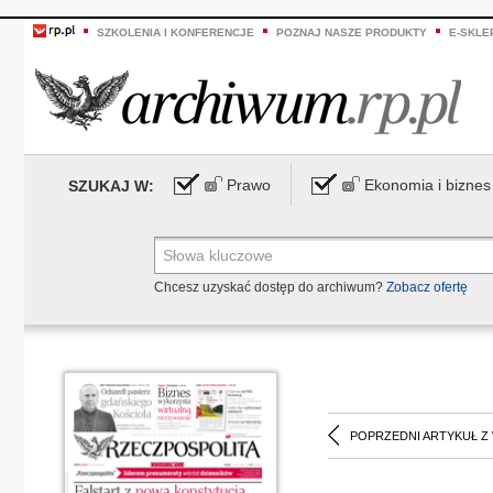
SZKOLENIA I KONFERENCJE
POZNAJ NASZE PRODUKTY
E-SKLE
Prawo
Ekonomia i biznes
SZUKAJ W:
Chcesz uzyskać dostęp do archiwum?
Zobacz ofertę
POPRZEDNI ARTYKUŁ Z