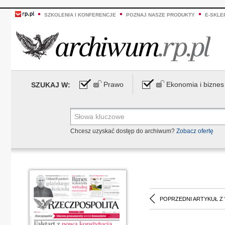
SZKOLENIA I KONFERENCJE
POZNAJ NASZE PRODUKTY
E-SKLE
Prawo
Ekonomia i biznes
SZUKAJ W:
Chcesz uzyskać dostęp do archiwum?
Zobacz ofertę
POPRZEDNI ARTYKUŁ Z