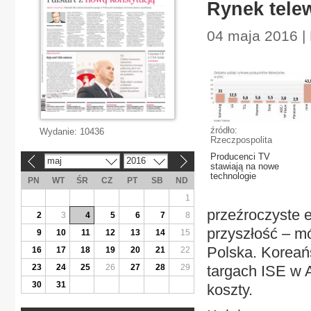
Rynek tele
04 maja 2016 |
źródło:
Wydanie:
10436
Rzeczpospolita
Producenci TV
maj
2016
«
»
stawiają na nowe
technologie
PN
WT
ŚR
CZ
PT
SB
ND
1
przeźroczyste e
2
3
4
5
6
7
8
przyszłość – mó
9
10
11
12
13
14
15
Polska. Koreańs
16
17
18
19
20
21
22
23
24
25
26
27
28
29
targach ISE w A
30
31
koszty.