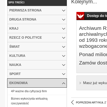
Kolejnym...
SPIS TREŚCI
PIERWSZA STRONA
Dostęp do tr
DRUGA STRONA
Archiwum Rz
KRAJ
archiwalnyc
RZECZ O POLITYCE
od 1993 roku
wzbogacone
ŚWIAT
Ponad milio
KULTURA
Zamów dostę
NAUKA
SPORT
Masz już wyku
EKONOMIA
4P ważne dla cyfryzacji firm
Biznes wykorzysta wirtualną
POPRZEDNI ARTYKUŁ Z
rzeczywistość