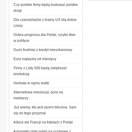
Czy polskie firmy będą budować polskie
drogi
Dla czarodziejów z krainy UX idą dobre
czasy
Dobra prognoza dla Polski, ryzyko tkwi
w polityce
Dużo trudniej o kredyt mieszkaniowy
Euro najwyżej od miesięcy
Firmy z Listy 500 będą zwiększać
produkcję
Herbata w ogniu walki
Internetowa rewolucja: pora na
meblarzy
Już wiemy, kto jest ojcem bitcoina. Sam
się do tego przyznał
Kibice we Francji na fotelach z Polski
Konspekt i lista pytań na rozmowę z