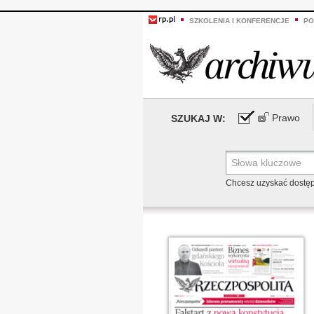
SZKOLENIA I KONFERENCJE
PO
Prawo
SZUKAJ W:
Chcesz uzyskać dostę