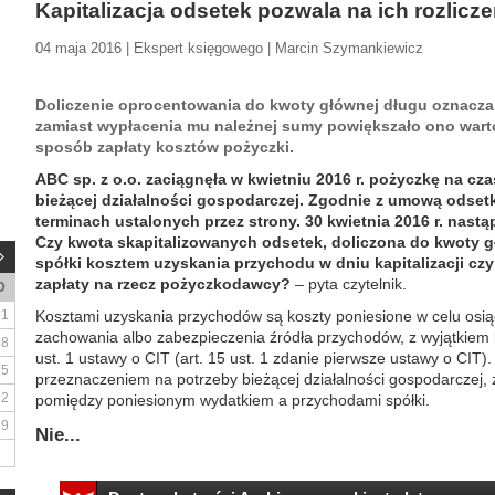
Kapitalizacja odsetek pozwala na ich rozlicze
04 maja 2016 | Ekspert księgowego | Marcin Szymankiewicz
Doliczenie oprocentowania do kwoty głównej długu oznacza, 
zamiast wypłacenia mu należnej sumy powiększało ono warto
sposób zapłaty kosztów pożyczki.
ABC sp. z o.o. zaciągnęła w kwietniu 2016 r. pożyczkę na cz
bieżącej działalności gospodarczej. Zgodnie z umową odsetk
terminach ustalonych przez strony. 30 kwietnia 2016 r. nastąp
Czy kwota skapitalizowanych odsetek, doliczona do kwoty gł
spółki kosztem uzyskania przychodu w dniu kapitalizacji czy 
zapłaty na rzecz pożyczkodawcy?
– pyta czytelnik.
D
1
Kosztami uzyskania przychodów są koszty poniesione w celu osią
zachowania albo zabezpieczenia źródła przychodów, z wyjątkiem
8
ust. 1 ustawy o CIT (art. 15 ust. 1 zdanie pierwsze ustawy o CIT)
15
przeznaczeniem na potrzeby bieżącej działalności gospodarczej, 
22
pomiędzy poniesionym wydatkiem a przychodami spółki.
29
Nie...