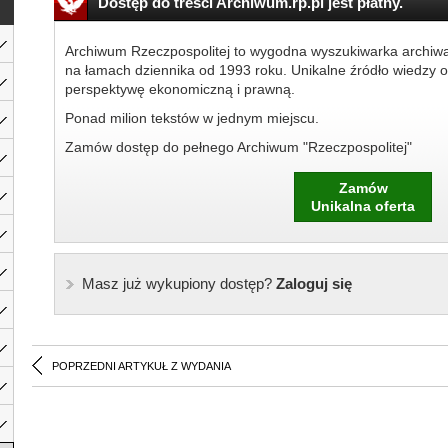
Dostęp do treści Archiwum.rp.pl jest płatny.
Archiwum Rzeczpospolitej to wygodna wyszukiwarka archiw
na łamach dziennika od 1993 roku. Unikalne źródło wiedzy o
perspektywę ekonomiczną i prawną.
Ponad milion tekstów w jednym miejscu.
Zamów dostęp do pełnego Archiwum "Rzeczpospolitej"
Zamów
Unikalna oferta
Masz już wykupiony dostęp?
Zaloguj się
POPRZEDNI ARTYKUŁ Z WYDANIA