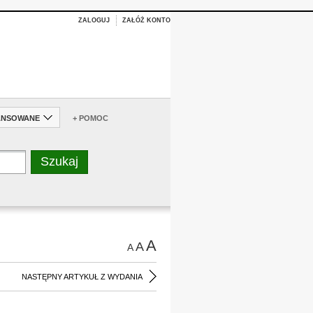
ZALOGUJ
ZAŁÓŻ KONTO
ANSOWANE
+ POMOC
A
A
A
NASTĘPNY ARTYKUŁ Z WYDANIA