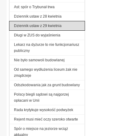
Ast: spór o Trybunał trwa
Dziennik ustaw z 28 kwietnia
Dziennik ustaw z 29 kwietnia
Długi w ZUS do wyjaśnienia
Lekarz na dyżurze to nie funkcjonariusz
publiczny
Nie było samowoli budowlanej
Od samego wydłużenia liceum żak nie
zmądrzeje
Odszkodowania jak za grunt budowlany
Polscy biegli sądowi są najgorzej
opłacani w Unii
Rada krytykuje wysokość podwyżek
Rejent musi mieć oczy szeroko otwarte
Spór o miejsce na jeziorze wciąż
aktualny