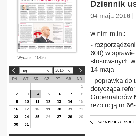
Dziennik us
04 maja 2016 |
w nim m.in.:
- rozporządzeni
600) w sprawie
Wydanie:
10436
stosowanych w z
14 maja
maj
2016
«
»
PN
WT
ŚR
CZ
PT
SB
ND
- poprawka do
1
dotycząca refo
2
3
4
5
6
7
8
Gubernatorów 
9
10
11
12
13
14
15
rezolucją nr 66
16
17
18
19
20
21
22
23
24
25
26
27
28
29
POPRZEDNI ARTYKUŁ Z
30
31