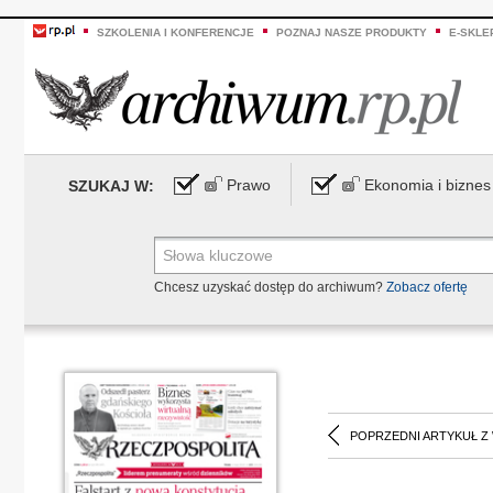
SZKOLENIA I KONFERENCJE
POZNAJ NASZE PRODUKTY
E-SKLE
Prawo
Ekonomia i biznes
SZUKAJ W:
Chcesz uzyskać dostęp do archiwum?
Zobacz ofertę
POPRZEDNI ARTYKUŁ Z