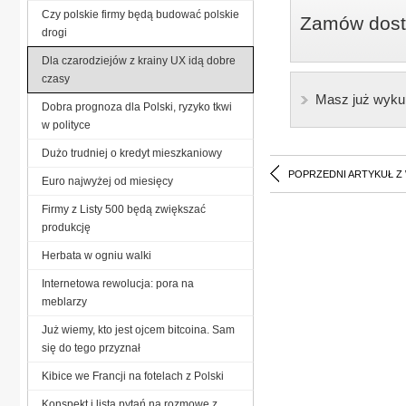
Czy polskie firmy będą budować polskie
Zamów dostę
drogi
Dla czarodziejów z krainy UX idą dobre
czasy
Masz już wyku
Dobra prognoza dla Polski, ryzyko tkwi
w polityce
Dużo trudniej o kredyt mieszkaniowy
POPRZEDNI ARTYKUŁ Z
Euro najwyżej od miesięcy
Firmy z Listy 500 będą zwiększać
produkcję
Herbata w ogniu walki
Internetowa rewolucja: pora na
meblarzy
Już wiemy, kto jest ojcem bitcoina. Sam
się do tego przyznał
Kibice we Francji na fotelach z Polski
Konspekt i lista pytań na rozmowę z