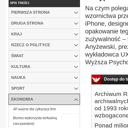
SPIS TREŚCI
Na czym polega
PIERWSZA STRONA
wzornictwa prz
iPhone, design
DRUGA STRONA
opakowanie tego
KRAJ
zużywalność – 
RZECZ O POLITYCE
Anyżewski, pre
wykładowca UX
ŚWIAT
Wyższa Psychol
KULTURA
NAUKA
Dostęp do tr
SPORT
Archiwum Rz
EKONOMIA
archiwalnyc
od 1993 roku
4P ważne dla cyfryzacji firm
wzbogacone
Biznes wykorzysta wirtualną
rzeczywistość
Ponad milio