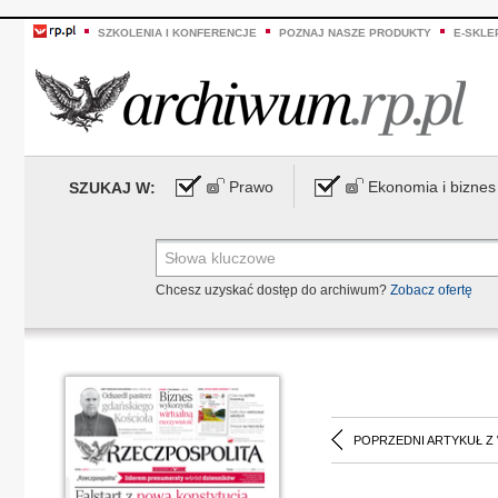
SZKOLENIA I KONFERENCJE
POZNAJ NASZE PRODUKTY
E-SKLE
Prawo
Ekonomia i biznes
SZUKAJ W:
Chcesz uzyskać dostęp do archiwum?
Zobacz ofertę
POPRZEDNI ARTYKUŁ Z