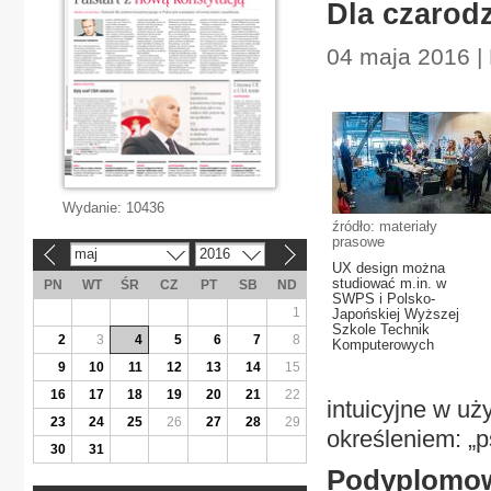
Dla czarodz
04 maja 2016 |
Wydanie:
10436
źródło: materiały
prasowe
maj
2016
«
»
UX design można
studiować m.in. w
PN
WT
ŚR
CZ
PT
SB
ND
SWPS i Polsko-
1
Japońskiej Wyższej
Szkole Technik
2
3
4
5
6
7
8
Komputerowych
9
10
11
12
13
14
15
16
17
18
19
20
21
22
intuicyjne w uż
23
24
25
26
27
28
29
określeniem: „p
30
31
Podyplomow