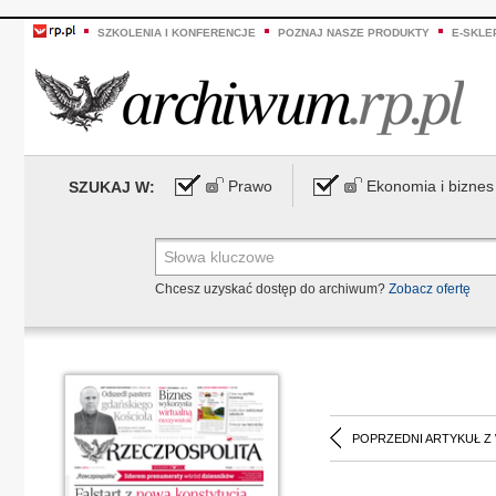
SZKOLENIA I KONFERENCJE
POZNAJ NASZE PRODUKTY
E-SKLE
Prawo
Ekonomia i biznes
SZUKAJ W:
Chcesz uzyskać dostęp do archiwum?
Zobacz ofertę
POPRZEDNI ARTYKUŁ Z