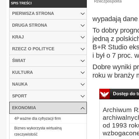
Rzeczpospolita
SPIS TREŚCI
PIERWSZA STRONA
wypadają dane 
DRUGA STRONA
To dobry progn
KRAJ
jedną z polski
B+R Studio eks
RZECZ O POLITYCE
i był o 7 proc. 
ŚWIAT
Dobre wyniki pr
KULTURA
roku w branży m
NAUKA
Dostęp do tr
SPORT
EKONOMIA
Archiwum Rz
archiwalnyc
4P ważne dla cyfryzacji firm
od 1993 roku
Biznes wykorzysta wirtualną
wzbogacone
rzeczywistość