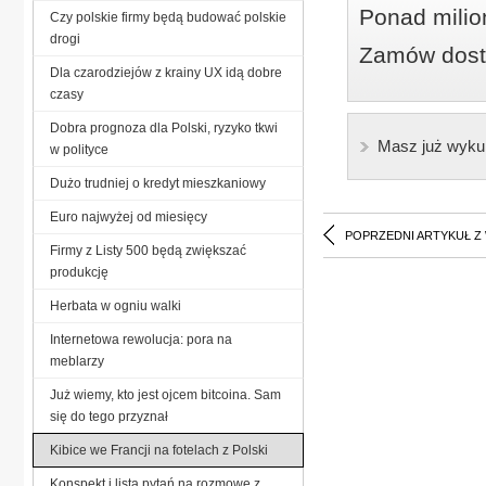
Ponad milio
Czy polskie firmy będą budować polskie
drogi
Zamów dostę
Dla czarodziejów z krainy UX idą dobre
czasy
Dobra prognoza dla Polski, ryzyko tkwi
Masz już wyku
w polityce
Dużo trudniej o kredyt mieszkaniowy
Euro najwyżej od miesięcy
POPRZEDNI ARTYKUŁ Z
Firmy z Listy 500 będą zwiększać
produkcję
Herbata w ogniu walki
Internetowa rewolucja: pora na
meblarzy
Już wiemy, kto jest ojcem bitcoina. Sam
się do tego przyznał
Kibice we Francji na fotelach z Polski
Konspekt i lista pytań na rozmowę z