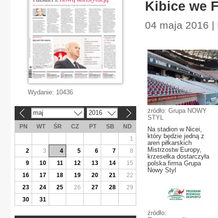
Kibice we F
04 maja 2016 |
Wydanie:
10436
źródło: Grupa NOWY
maj
2016
«
»
STYL
PN
WT
ŚR
CZ
PT
SB
ND
Na stadion w Nicei,
który będzie jedną z
1
aren piłkarskich
Mistrzostw Europy,
2
3
4
5
6
7
8
krzesełka dostarczyła
9
10
11
12
13
14
15
polska firma Grupa
Nowy Styl
16
17
18
19
20
21
22
23
24
25
26
27
28
29
30
31
źródło: